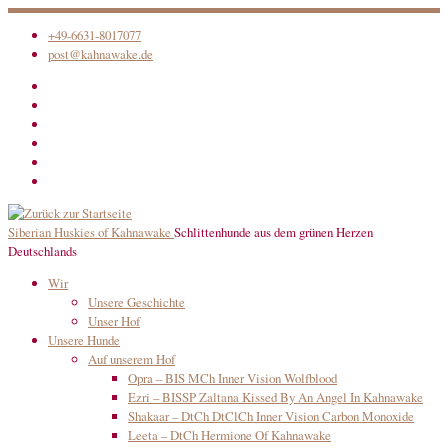
Zum
+49-6631-8017077
Inhalt
post@kahnawake.de
springen
Siberian Huskies of Kahnawake
Schlittenhunde aus dem grünen Herzen
Deutschlands
Wir
Unsere Geschichte
Unser Hof
Unsere Hunde
Auf unserem Hof
Opra – BIS MCh Inner Vision Wolfblood
Ezri – BISSP Zaltana Kissed By An Angel In Kahnawake
Shakaar – DtCh DtClCh Inner Vision Carbon Monoxide
Leeta – DtCh Hermione Of Kahnawake