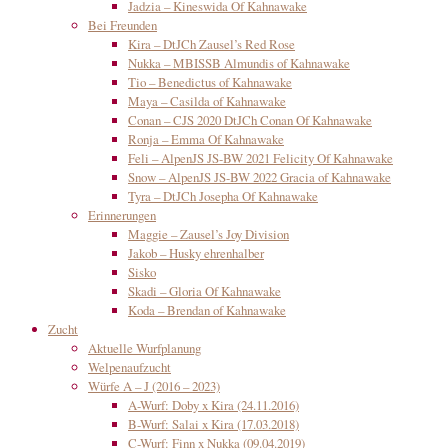
Jadzia – Kineswida Of Kahnawake
Bei Freunden
Kira – DtJCh Zausel’s Red Rose
Nukka – MBISSB Almundis of Kahnawake
Tio – Benedictus of Kahnawake
Maya – Casilda of Kahnawake
Conan – CJS 2020 DtJCh Conan Of Kahnawake
Ronja – Emma Of Kahnawake
Feli – AlpenJS JS-BW 2021 Felicity Of Kahnawake
Snow – AlpenJS JS-BW 2022 Gracia of Kahnawake
Tyra – DtJCh Josepha Of Kahnawake
Erinnerungen
Maggie – Zausel’s Joy Division
Jakob – Husky ehrenhalber
Sisko
Skadi – Gloria Of Kahnawake
Koda – Brendan of Kahnawake
Zucht
Aktuelle Wurfplanung
Welpenaufzucht
Würfe A – J (2016 – 2023)
A-Wurf: Doby x Kira (24.11.2016)
B-Wurf: Salai x Kira (17.03.2018)
C-Wurf: Finn x Nukka (09.04.2019)