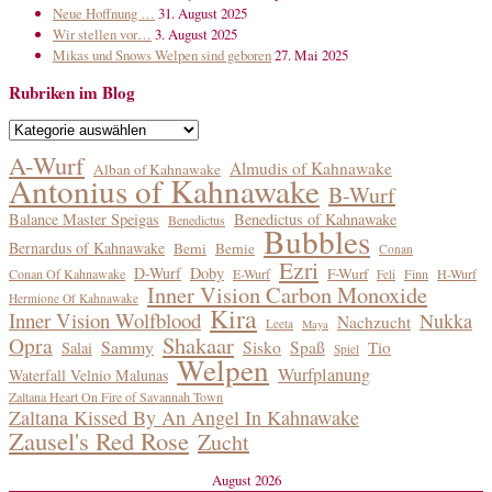
Neue Hoffnung …
31. August 2025
Wir stellen vor…
3. August 2025
Mikas und Snows Welpen sind geboren
27. Mai 2025
Rubriken im Blog
Rubriken
im
A-Wurf
Almudis of Kahnawake
Alban of Kahnawake
Blog
Antonius of Kahnawake
B-Wurf
Balance Master Speigas
Benedictus of Kahnawake
Benedictus
Bubbles
Bernardus of Kahnawake
Berni
Bernie
Conan
Ezri
D-Wurf
Doby
F-Wurf
Conan Of Kahnawake
E-Wurf
Finn
H-Wurf
Feli
Inner Vision Carbon Monoxide
Hermione Of Kahnawake
Kira
Inner Vision Wolfblood
Nukka
Nachzucht
Leeta
Maya
Shakaar
Opra
Sammy
Sisko
Spaß
Tio
Salai
Spiel
Welpen
Wurfplanung
Waterfall Velnio Malunas
Zaltana Heart On Fire of Savannah Town
Zaltana Kissed By An Angel In Kahnawake
Zausel's Red Rose
Zucht
August 2026