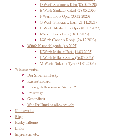
D-Wurf: Shakaar x Kira (05.02.2020)
E-Wurf: Shakaar x Ezri (28.05.2020)
F-Wurf: Tio x Opra (30.12.2020)
G-Wurf: Shakaar x Ezri (21.11.2021)
H-Wurf: Abahachi x Opra (01.12.2022)
I-Wurf:Thor x Ezri (18.06.2023)
J-Wurf: Conan x Ronja (24.12.2023)
Würfe K und folgende (ab 2025)
K-Wurf: Mika x Ezri (14.03.2025)
L-Wurf: Mika x Snow (26.05.2025)
M-Wurf: Nakoa x Tyra (31.01.2026)
Wissenswertes
Der Siberian Husky
Rassestandard
Ihnen gefallen unsere Welpen?
Preisfrage
Gesundheit!
Was Ihr Hund so alles braucht
Kahnawake
Blog
Husky-Träume
Links
Impressum etc.