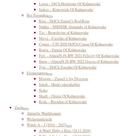
Leeta – DtCh Hermione Of Kahnawake
Jadzia – Kineswida Of Kahnawake
Bei Freunden
Kira – DtJCh Zausel’s Red Rose
Nukka – MBISSB Almundis of Kahnawake
Tio – Benedictus of Kahnawake
Maya – Casilda of Kahnawake
Conan – CJS 2020 DtJCh Conan Of Kahnawake
Ronja – Emma Of Kahnawake
Feli – AlpenJS JS-BW 2021 Felicity Of Kahnawake
Snow – AlpenJS JS-BW 2022 Gracia of Kahnawake
Tyra – DtJCh Josepha Of Kahnawake
Erinnerungen
Maggie – Zausel’s Joy Division
Jakob – Husky ehrenhalber
Sisko
Skadi – Gloria Of Kahnawake
Koda – Brendan of Kahnawake
Zucht
Aktuelle Wurfplanung
Welpenaufzucht
Würfe A – J (2016 – 2023)
A-Wurf: Doby x Kira (24.11.2016)