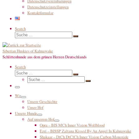
Datenschutzvereinbarungen
Datenschutzeinstellungen
Kontaktformular
Search
Suche
Suche
…
Siberian Huskies of Kahnawake
Schlittenhunde aus dem grünen Herzen Deutschlands
Search
Suche
Suche
Suche
…
Suche
…
Menü
Wir
Unsere Geschichte
Unser Hof
Unsere Hunde
Auf unserem Hof
Opra – BIS MCh Inner Vision Wolfblood
Ezri – BISSP Zaltana Kissed By An Angel In Kahnawake
Shakaar – DtCh DtClCh Inner Vision Carbon Monoxide