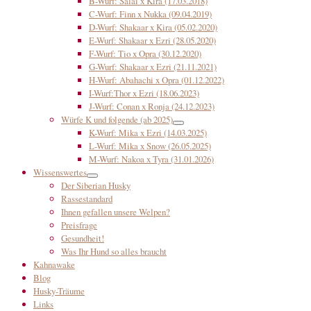
B-Wurf: Salai x Kira (17.03.2018)
C-Wurf: Finn x Nukka (09.04.2019)
D-Wurf: Shakaar x Kira (05.02.2020)
E-Wurf: Shakaar x Ezri (28.05.2020)
F-Wurf: Tio x Opra (30.12.2020)
G-Wurf: Shakaar x Ezri (21.11.2021)
H-Wurf: Abahachi x Opra (01.12.2022)
I-Wurf:Thor x Ezri (18.06.2023)
J-Wurf: Conan x Ronja (24.12.2023)
Würfe K und folgende (ab 2025)
K-Wurf: Mika x Ezri (14.03.2025)
L-Wurf: Mika x Snow (26.05.2025)
M-Wurf: Nakoa x Tyra (31.01.2026)
Wissenswertes
Der Siberian Husky
Rassestandard
Ihnen gefallen unsere Welpen?
Preisfrage
Gesundheit!
Was Ihr Hund so alles braucht
Kahnawake
Blog
Husky-Träume
Links