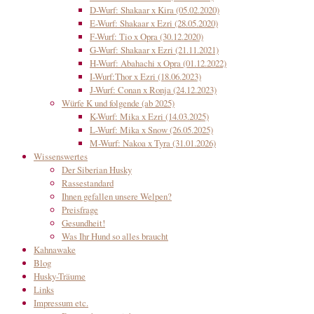
D-Wurf: Shakaar x Kira (05.02.2020)
E-Wurf: Shakaar x Ezri (28.05.2020)
F-Wurf: Tio x Opra (30.12.2020)
G-Wurf: Shakaar x Ezri (21.11.2021)
H-Wurf: Abahachi x Opra (01.12.2022)
I-Wurf:Thor x Ezri (18.06.2023)
J-Wurf: Conan x Ronja (24.12.2023)
Würfe K und folgende (ab 2025)
K-Wurf: Mika x Ezri (14.03.2025)
L-Wurf: Mika x Snow (26.05.2025)
M-Wurf: Nakoa x Tyra (31.01.2026)
Wissenswertes
Der Siberian Husky
Rassestandard
Ihnen gefallen unsere Welpen?
Preisfrage
Gesundheit!
Was Ihr Hund so alles braucht
Kahnawake
Blog
Husky-Träume
Links
Impressum etc.