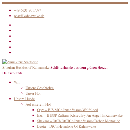
Zum
+49-6631-8017077
Inhalt
post@kahnawake.de
springen
Siberian Huskies of Kahnawake
Schlittenhunde aus dem grünen Herzen
Deutschlands
Wir
Unsere Geschichte
Unser Hof
Unsere Hunde
Auf unserem Hof
Opra – BIS MCh Inner Vision Wolfblood
Ezri – BISSP Zaltana Kissed By An Angel In Kahnawake
Shakaar – DtCh DtClCh Inner Vision Carbon Monoxide
Leeta – DtCh Hermione Of Kahnawake