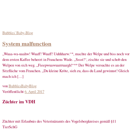
Bubbles' Baby-Blog
System malfunction
„Wuaa-wa-uaahw! Wuaff! Wuaff! Uuhhharw.“*, machte der Welpe und biss noch vor
dem ersten Kaffee beherzt in Frauchens Wade. „Sssst!“, zischte sie und schob den
Welpen von sich weg. „Fieepwuawuarrruargh!“** Der Welpe versuchte es an der
Sitzfläche vom Frauchen. „Du kleine Kröte, sieh zu, dass du Land gewinnst! Gleich
mach ich […]
von
BubblesBabyBlog
Veröffentlicht
6. April 2017
Züchter im VDH
Züchter mit Erlaubnis des Veterinäramts des Vogelsbergkreises gemäß §11
TierSchG