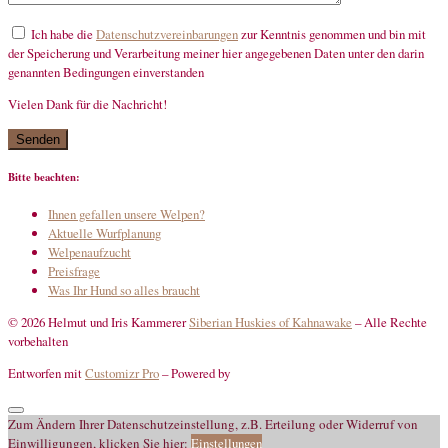
Ich habe die
Datenschutzvereinbarungen
zur Kenntnis genommen und bin mit
der Speicherung und Verarbeitung meiner hier angegebenen Daten unter den darin
genannten Bedingungen einverstanden
Vielen Dank für die Nachricht!
mandatory
Bitte beachten:
Ihnen gefallen unsere Welpen?
Aktuelle Wurfplanung
Welpenaufzucht
Preisfrage
Was Ihr Hund so alles braucht
© 2026 Helmut und Iris Kammerer
Siberian Huskies of Kahnawake
–
Alle Rechte
vorbehalten
Entworfen mit
Customizr Pro
–
Powered by
Zum Ändern Ihrer Datenschutzeinstellung, z.B. Erteilung oder Widerruf von
Einwilligungen, klicken Sie hier:
Einstellungen