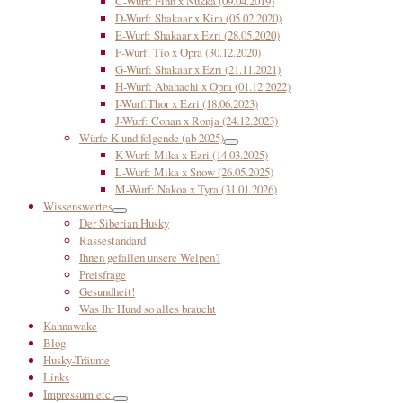
C-Wurf: Finn x Nukka (09.04.2019)
D-Wurf: Shakaar x Kira (05.02.2020)
E-Wurf: Shakaar x Ezri (28.05.2020)
F-Wurf: Tio x Opra (30.12.2020)
G-Wurf: Shakaar x Ezri (21.11.2021)
H-Wurf: Abahachi x Opra (01.12.2022)
I-Wurf:Thor x Ezri (18.06.2023)
J-Wurf: Conan x Ronja (24.12.2023)
Würfe K und folgende (ab 2025)
K-Wurf: Mika x Ezri (14.03.2025)
L-Wurf: Mika x Snow (26.05.2025)
M-Wurf: Nakoa x Tyra (31.01.2026)
Wissenswertes
Der Siberian Husky
Rassestandard
Ihnen gefallen unsere Welpen?
Preisfrage
Gesundheit!
Was Ihr Hund so alles braucht
Kahnawake
Blog
Husky-Träume
Links
Impressum etc.