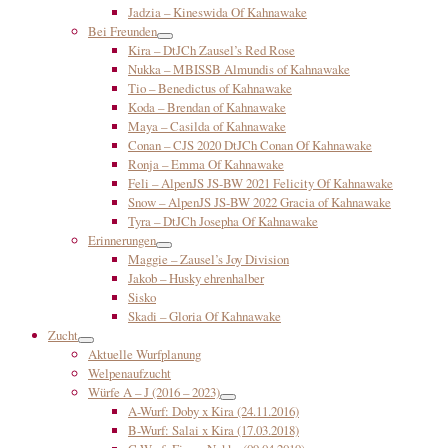
Jadzia – Kineswida Of Kahnawake
Bei Freunden
Kira – DtJCh Zausel’s Red Rose
Nukka – MBISSB Almundis of Kahnawake
Tio – Benedictus of Kahnawake
Koda – Brendan of Kahnawake
Maya – Casilda of Kahnawake
Conan – CJS 2020 DtJCh Conan Of Kahnawake
Ronja – Emma Of Kahnawake
Feli – AlpenJS JS-BW 2021 Felicity Of Kahnawake
Snow – AlpenJS JS-BW 2022 Gracia of Kahnawake
Tyra – DtJCh Josepha Of Kahnawake
Erinnerungen
Maggie – Zausel’s Joy Division
Jakob – Husky ehrenhalber
Sisko
Skadi – Gloria Of Kahnawake
Zucht
Aktuelle Wurfplanung
Welpenaufzucht
Würfe A – J (2016 – 2023)
A-Wurf: Doby x Kira (24.11.2016)
B-Wurf: Salai x Kira (17.03.2018)