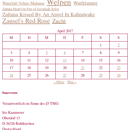
Welpen
Wurfplanung
Waterfall Velnio Malunas
Zaltana Heart On Fire of Savannah Town
Zaltana Kissed By An Angel In Kahnawake
Zausel's Red Rose
Zucht
April 2017
M
D
M
D
F
S
S
1
2
3
4
5
6
7
8
9
10
11
12
13
14
15
16
17
18
19
20
21
22
23
24
25
26
27
28
29
30
« März
Mai »
Impressum
Verantwortlich im Sinne des §5 TMG:
Iris Kammerer
Oberdorf 13
D-36326 Ruhlkirchen
Deutschland