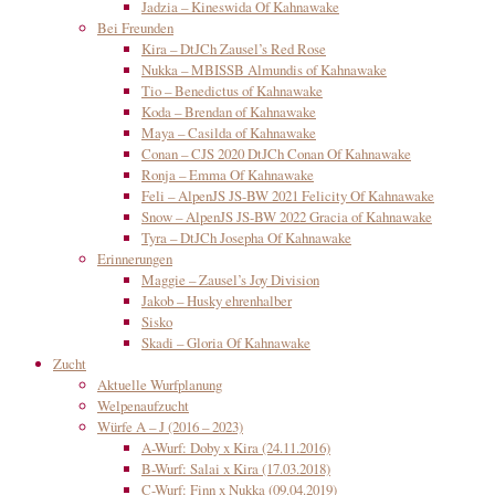
Jadzia – Kineswida Of Kahnawake
Bei Freunden
Kira – DtJCh Zausel’s Red Rose
Nukka – MBISSB Almundis of Kahnawake
Tio – Benedictus of Kahnawake
Koda – Brendan of Kahnawake
Maya – Casilda of Kahnawake
Conan – CJS 2020 DtJCh Conan Of Kahnawake
Ronja – Emma Of Kahnawake
Feli – AlpenJS JS-BW 2021 Felicity Of Kahnawake
Snow – AlpenJS JS-BW 2022 Gracia of Kahnawake
Tyra – DtJCh Josepha Of Kahnawake
Erinnerungen
Maggie – Zausel’s Joy Division
Jakob – Husky ehrenhalber
Sisko
Skadi – Gloria Of Kahnawake
Zucht
Aktuelle Wurfplanung
Welpenaufzucht
Würfe A – J (2016 – 2023)
A-Wurf: Doby x Kira (24.11.2016)
B-Wurf: Salai x Kira (17.03.2018)
C-Wurf: Finn x Nukka (09.04.2019)