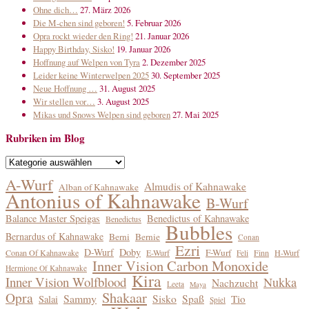
Ohne dich…
27. März 2026
Die M-chen sind geboren!
5. Februar 2026
Opra rockt wieder den Ring!
21. Januar 2026
Happy Birthday, Sisko!
19. Januar 2026
Hoffnung auf Welpen von Tyra
2. Dezember 2025
Leider keine Winterwelpen 2025
30. September 2025
Neue Hoffnung …
31. August 2025
Wir stellen vor…
3. August 2025
Mikas und Snows Welpen sind geboren
27. Mai 2025
Rubriken im Blog
Rubriken
im
A-Wurf
Almudis of Kahnawake
Alban of Kahnawake
Blog
Antonius of Kahnawake
B-Wurf
Balance Master Speigas
Benedictus of Kahnawake
Benedictus
Bubbles
Bernardus of Kahnawake
Berni
Bernie
Conan
Ezri
D-Wurf
Doby
F-Wurf
Conan Of Kahnawake
E-Wurf
Finn
H-Wurf
Feli
Inner Vision Carbon Monoxide
Hermione Of Kahnawake
Kira
Inner Vision Wolfblood
Nukka
Nachzucht
Leeta
Maya
Shakaar
Opra
Sammy
Sisko
Spaß
Tio
Salai
Spiel