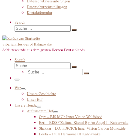
Datenschutzvereinbarungen
Datenschutzeinstellungen
Kontaktformular
Search
Suche
Suche
…
Siberian Huskies of Kahnawake
Schlittenhunde aus dem grünen Herzen Deutschlands
Search
Suche
Suche
Suche
…
Suche
…
Menü
Wir
Unsere Geschichte
Unser Hof
Unsere Hunde
Auf unserem Hof
Opra – BIS MCh Inner Vision Wolfblood
Ezri – BISSP Zaltana Kissed By An Angel In Kahnawake
Shakaar – DtCh DtClCh Inner Vision Carbon Monoxide
Leeta – DtCh Hermione Of Kahnawake