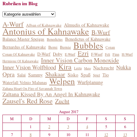
Rubriken im Blog
Rubriken
im
A-Wurf
Almudis of Kahnawake
Alban of Kahnawake
Blog
Antonius of Kahnawake
B-Wurf
Balance Master Speigas
Benedictus of Kahnawake
Benedictus
Bubbles
Bernardus of Kahnawake
Berni
Bernie
Conan
Ezri
D-Wurf
Doby
F-Wurf
Conan Of Kahnawake
E-Wurf
Finn
H-Wurf
Feli
Inner Vision Carbon Monoxide
Hermione Of Kahnawake
Kira
Inner Vision Wolfblood
Nukka
Nachzucht
Leeta
Mato
Shakaar
Opra
Sammy
Sisko
Spaß
Tio
Salai
Spiel
Welpen
Wurfplanung
Waterfall Velnio Malunas
Zaltana Heart On Fire of Savannah Town
Zaltana Kissed By An Angel In Kahnawake
Zausel's Red Rose
Zucht
August 2017
M
D
M
D
F
S
S
1
2
3
4
5
6
7
8
9
10
11
12
13