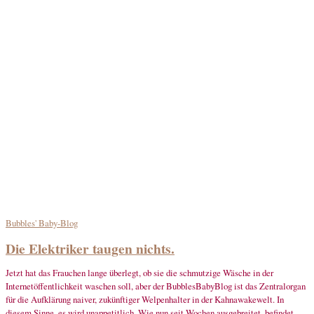
Bubbles' Baby-Blog
Die Elektriker taugen nichts.
Jetzt hat das Frauchen lange überlegt, ob sie die schmutzige Wäsche in der
Internetöffentlichkeit waschen soll, aber der BubblesBabyBlog ist das Zentralorgan
für die Aufklärung naiver, zukünftiger Welpenhalter in der Kahnawakewelt. In
diesem Sinne, es wird unappetitlich. Wie nun seit Wochen ausgebreitet, befindet