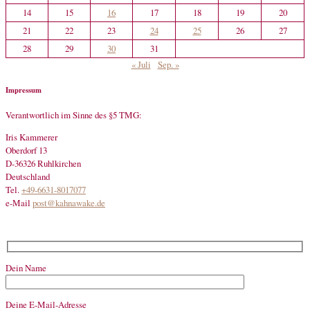
14
15
16
17
18
19
20
21
22
23
24
25
26
27
28
29
30
31
« Juli
Sep. »
Impressum
Verantwortlich im Sinne des §5 TMG:
Iris Kammerer
Oberdorf 13
D-36326 Ruhlkirchen
Deutschland
Tel.
+49-6631-8017077
e-Mail
post@kahnawake.de
Dein Name
Deine E-Mail-Adresse