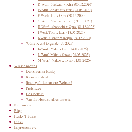
D-Wurf: Shakaar x Kira (05.02.2020)
E-Wurf: Shakaar x Ezri (28.05.2020)
F-Wurf: Tio x Opra (30.12.2020)
G-Wurf: Shakaar x Ezri (21.11.2021)
H-Wurf: Abahachi x Opra (01.12.2022)
I-Wurf:Thor x Ezri (18.06.2023)
J-Wurf: Conan x Ronja (24.12.2023)
Würfe K und folgende (ab 2025)
K-Wurf: Mika x Ezri (14.03.2025)
L-Wurf: Mika x Snow (26.05.2025)
M-Wurf: Nakoa x Tyra (31.01.2026)
Wissenswertes
Der Siberian Husky
Rassestandard
Ihnen gefallen unsere Welpen?
Preisfrage
Gesundheit!
Was Ihr Hund so alles braucht
Kahnawake
Blog
Husky-Träume
Links
Impressum etc.