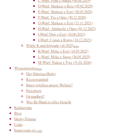
C-Wurf: Finn x Nukka (09.04.2019)
D-Wurf: Shakaar x Kira (05.02.2020)
E-Wurf: Shakaar x Ezri (28.05.2020)
F-Wurf: Tio x Opra (30.12.2020)
G-Wurf: Shakaar x Ezri (21.11.2021)
H-Wurf: Abahachi x Opra (01.12.2022)
I-Wurf:Thor x Ezri (18.06.2023)
J-Wurf: Conan x Ronja (24.12.2023)
Würfe K und folgende (ab 2025)
K-Wurf: Mika x Ezri (14.03.2025)
L-Wurf: Mika x Snow (26.05.2025)
M-Wurf: Nakoa x Tyra (31.01.2026)
Wissenswertes
Der Siberian Husky
Rassestandard
Ihnen gefallen unsere Welpen?
Preisfrage
Gesundheit!
Was Ihr Hund so alles braucht
Kahnawake
Blog
Husky-Träume
Links
Impressum etc.