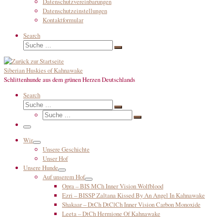
Datenschutzvereinbarungen
Datenschutzeinstellungen
Kontaktformular
Search
Suche
Suche
…
Siberian Huskies of Kahnawake
Schlittenhunde aus dem grünen Herzen Deutschlands
Search
Suche
Suche
Suche
…
Suche
…
Menü
Wir
Unsere Geschichte
Unser Hof
Unsere Hunde
Auf unserem Hof
Opra – BIS MCh Inner Vision Wolfblood
Ezri – BISSP Zaltana Kissed By An Angel In Kahnawake
Shakaar – DtCh DtClCh Inner Vision Carbon Monoxide
Leeta – DtCh Hermione Of Kahnawake