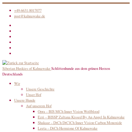
Zum
+49-6631-8017077
Inhalt
post@kahnawake.de
springen
Siberian Huskies of Kahnawake
Schlittenhunde aus dem grünen Herzen
Deutschlands
Wir
Unsere Geschichte
Unser Hof
Unsere Hunde
Auf unserem Hof
Opra – BIS MCh Inner Vision Wolfblood
Ezri – BISSP Zaltana Kissed By An Angel In Kahnawake
Shakaar – DtCh DtClCh Inner Vision Carbon Monoxide
Leeta – DtCh Hermione Of Kahnawake