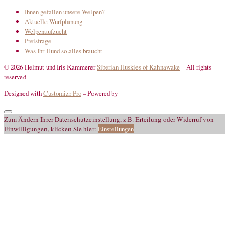
Ihnen gefallen unsere Welpen?
Aktuelle Wurfplanung
Welpenaufzucht
Preisfrage
Was Ihr Hund so alles braucht
© 2026 Helmut und Iris Kammerer
Siberian Huskies of Kahnawake
–
All rights
reserved
Designed with
Customizr Pro
–
Powered by
Zum Ändern Ihrer Datenschutzeinstellung, z.B. Erteilung oder Widerruf von
Einwilligungen, klicken Sie hier:
Einstellungen