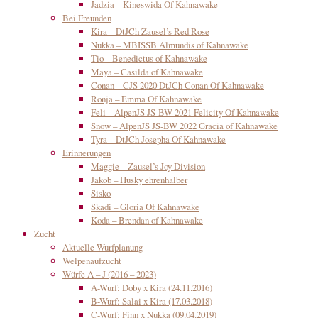
Jadzia – Kineswida Of Kahnawake
Bei Freunden
Kira – DtJCh Zausel’s Red Rose
Nukka – MBISSB Almundis of Kahnawake
Tio – Benedictus of Kahnawake
Maya – Casilda of Kahnawake
Conan – CJS 2020 DtJCh Conan Of Kahnawake
Ronja – Emma Of Kahnawake
Feli – AlpenJS JS-BW 2021 Felicity Of Kahnawake
Snow – AlpenJS JS-BW 2022 Gracia of Kahnawake
Tyra – DtJCh Josepha Of Kahnawake
Erinnerungen
Maggie – Zausel’s Joy Division
Jakob – Husky ehrenhalber
Sisko
Skadi – Gloria Of Kahnawake
Koda – Brendan of Kahnawake
Zucht
Aktuelle Wurfplanung
Welpenaufzucht
Würfe A – J (2016 – 2023)
A-Wurf: Doby x Kira (24.11.2016)
B-Wurf: Salai x Kira (17.03.2018)
C-Wurf: Finn x Nukka (09.04.2019)