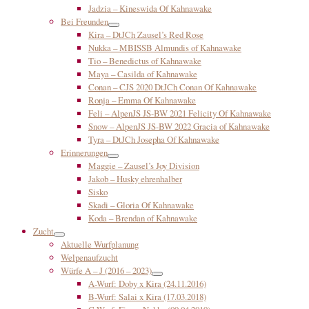
Jadzia – Kineswida Of Kahnawake
Bei Freunden
Kira – DtJCh Zausel’s Red Rose
Nukka – MBISSB Almundis of Kahnawake
Tio – Benedictus of Kahnawake
Maya – Casilda of Kahnawake
Conan – CJS 2020 DtJCh Conan Of Kahnawake
Ronja – Emma Of Kahnawake
Feli – AlpenJS JS-BW 2021 Felicity Of Kahnawake
Snow – AlpenJS JS-BW 2022 Gracia of Kahnawake
Tyra – DtJCh Josepha Of Kahnawake
Erinnerungen
Maggie – Zausel’s Joy Division
Jakob – Husky ehrenhalber
Sisko
Skadi – Gloria Of Kahnawake
Koda – Brendan of Kahnawake
Zucht
Aktuelle Wurfplanung
Welpenaufzucht
Würfe A – J (2016 – 2023)
A-Wurf: Doby x Kira (24.11.2016)
B-Wurf: Salai x Kira (17.03.2018)