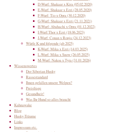
D-Wurf: Shakaar x Kira (05.02.2020)
E-Wurf: Shakaar x Ezri (28.05.2020)
F-Wurf: Tio x Opra (30.12.2020)
G-Wurf: Shakaar x Ezri (21.11.2021)
H-Wurf: Abahachi x Opra (01.12.2022)
I-Wurf:Thor x Ezri (18.06.2023)
J-Wurf: Conan x Ronja (24.12.2023)
Würfe K und folgende (ab 2025)
K-Wurf: Mika x Ezri (14.03.2025)
L-Wurf: Mika x Snow (26.05.2025)
M-Wurf: Nakoa x Tyra (31.01.2026)
Wissenswertes
Der Siberian Husky
Rassestandard
Ihnen gefallen unsere Welpen?
Preisfrage
Gesundheit!
Was Ihr Hund so alles braucht
Kahnawake
Blog
Husky-Träume
Links
Impressum etc.