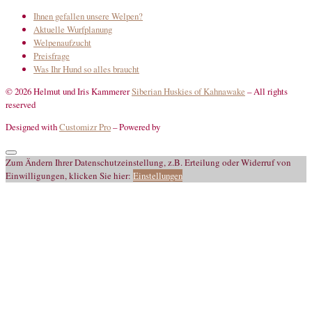
Ihnen gefallen unsere Welpen?
Aktuelle Wurfplanung
Welpenaufzucht
Preisfrage
Was Ihr Hund so alles braucht
© 2026 Helmut und Iris Kammerer
Siberian Huskies of Kahnawake
–
All rights
reserved
Designed with
Customizr Pro
–
Powered by
Zum Ändern Ihrer Datenschutzeinstellung, z.B. Erteilung oder Widerruf von
Einwilligungen, klicken Sie hier:
Einstellungen