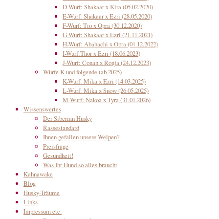
D-Wurf: Shakaar x Kira (05.02.2020)
E-Wurf: Shakaar x Ezri (28.05.2020)
F-Wurf: Tio x Opra (30.12.2020)
G-Wurf: Shakaar x Ezri (21.11.2021)
H-Wurf: Abahachi x Opra (01.12.2022)
I-Wurf:Thor x Ezri (18.06.2023)
J-Wurf: Conan x Ronja (24.12.2023)
Würfe K und folgende (ab 2025)
K-Wurf: Mika x Ezri (14.03.2025)
L-Wurf: Mika x Snow (26.05.2025)
M-Wurf: Nakoa x Tyra (31.01.2026)
Wissenswertes
Der Siberian Husky
Rassestandard
Ihnen gefallen unsere Welpen?
Preisfrage
Gesundheit!
Was Ihr Hund so alles braucht
Kahnawake
Blog
Husky-Träume
Links
Impressum etc.