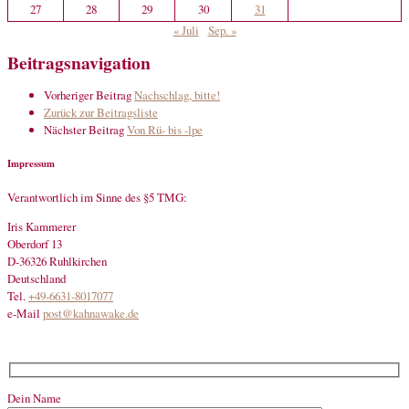
27
28
29
30
31
« Juli
Sep. »
Beitragsnavigation
Vorheriger Beitrag
Nachschlag, bitte!
Zurück zur Beitragsliste
Nächster Beitrag
Von Rü- bis -lpe
Impressum
Verantwortlich im Sinne des §5 TMG:
Iris Kammerer
Oberdorf 13
D-36326 Ruhlkirchen
Deutschland
Tel.
+49-6631-8017077
e-Mail
post@kahnawake.de
Dein Name