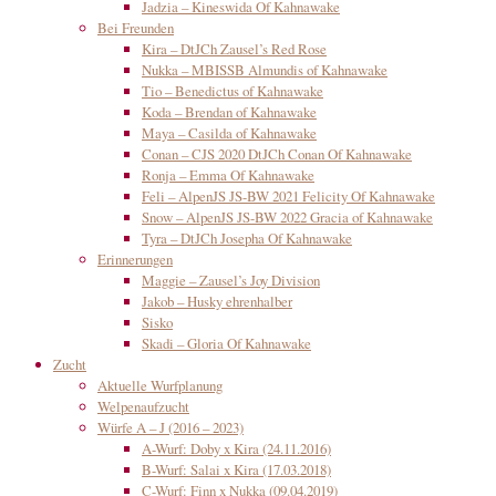
Jadzia – Kineswida Of Kahnawake
Bei Freunden
Kira – DtJCh Zausel’s Red Rose
Nukka – MBISSB Almundis of Kahnawake
Tio – Benedictus of Kahnawake
Koda – Brendan of Kahnawake
Maya – Casilda of Kahnawake
Conan – CJS 2020 DtJCh Conan Of Kahnawake
Ronja – Emma Of Kahnawake
Feli – AlpenJS JS-BW 2021 Felicity Of Kahnawake
Snow – AlpenJS JS-BW 2022 Gracia of Kahnawake
Tyra – DtJCh Josepha Of Kahnawake
Erinnerungen
Maggie – Zausel’s Joy Division
Jakob – Husky ehrenhalber
Sisko
Skadi – Gloria Of Kahnawake
Zucht
Aktuelle Wurfplanung
Welpenaufzucht
Würfe A – J (2016 – 2023)
A-Wurf: Doby x Kira (24.11.2016)
B-Wurf: Salai x Kira (17.03.2018)
C-Wurf: Finn x Nukka (09.04.2019)