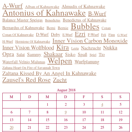
im
A-Wurf
Almudis of Kahnawake
Alban of Kahnawake
Blog
Antonius of Kahnawake
B-Wurf
Balance Master Speigas
Benedictus of Kahnawake
Benedictus
Bubbles
Bernardus of Kahnawake
Berni
Bernie
Conan
Ezri
D-Wurf
Doby
F-Wurf
Conan Of Kahnawake
E-Wurf
Finn
Feli
G-Wurf
Inner Vision Carbon Monoxide
H-Wurf
Hermione Of Kahnawake
Kira
Inner Vision Wolfblood
Nukka
Nachzucht
Leeta
Shakaar
Opra
Sammy
Sisko
Spaß
Tio
Salai
Spiel
Welpen
Wurfplanung
Waterfall Velnio Malunas
Zaltana Heart On Fire of Savannah Town
Zaltana Kissed By An Angel In Kahnawake
Zausel's Red Rose
Zucht
August 2018
M
D
M
D
F
S
S
1
2
3
4
5
6
7
8
9
10
11
12
13
14
15
16
17
18
19
20
21
22
23
24
25
26