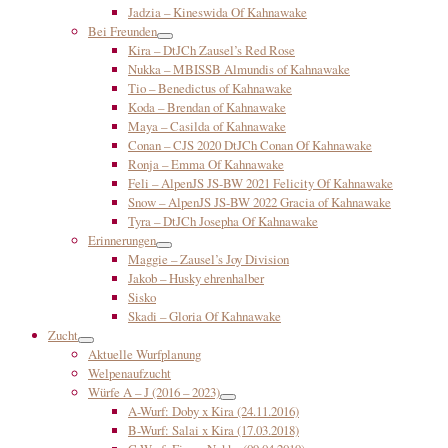
Jadzia – Kineswida Of Kahnawake
Bei Freunden
Kira – DtJCh Zausel’s Red Rose
Nukka – MBISSB Almundis of Kahnawake
Tio – Benedictus of Kahnawake
Koda – Brendan of Kahnawake
Maya – Casilda of Kahnawake
Conan – CJS 2020 DtJCh Conan Of Kahnawake
Ronja – Emma Of Kahnawake
Feli – AlpenJS JS-BW 2021 Felicity Of Kahnawake
Snow – AlpenJS JS-BW 2022 Gracia of Kahnawake
Tyra – DtJCh Josepha Of Kahnawake
Erinnerungen
Maggie – Zausel’s Joy Division
Jakob – Husky ehrenhalber
Sisko
Skadi – Gloria Of Kahnawake
Zucht
Aktuelle Wurfplanung
Welpenaufzucht
Würfe A – J (2016 – 2023)
A-Wurf: Doby x Kira (24.11.2016)
B-Wurf: Salai x Kira (17.03.2018)