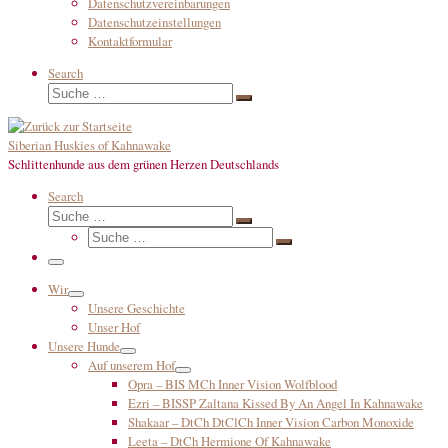
Datenschutzvereinbarungen
Datenschutzeinstellungen
Kontaktformular
Search
Suche
Suche
…
Siberian Huskies of Kahnawake
Schlittenhunde aus dem grünen Herzen Deutschlands
Search
Suche
Suche
Suche
…
Suche
…
Menü
Wir
Unsere Geschichte
Unser Hof
Unsere Hunde
Auf unserem Hof
Opra – BIS MCh Inner Vision Wolfblood
Ezri – BISSP Zaltana Kissed By An Angel In Kahnawake
Shakaar – DtCh DtClCh Inner Vision Carbon Monoxide
Leeta – DtCh Hermione Of Kahnawake