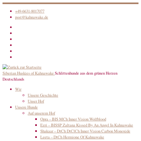
Zum
+49-6631-8017077
Inhalt
post@kahnawake.de
springen
Siberian Huskies of Kahnawake
Schlittenhunde aus dem grünen Herzen
Deutschlands
Wir
Unsere Geschichte
Unser Hof
Unsere Hunde
Auf unserem Hof
Opra – BIS MCh Inner Vision Wolfblood
Ezri – BISSP Zaltana Kissed By An Angel In Kahnawake
Shakaar – DtCh DtClCh Inner Vision Carbon Monoxide
Leeta – DtCh Hermione Of Kahnawake