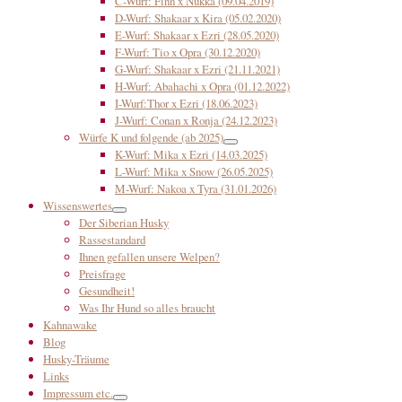
C-Wurf: Finn x Nukka (09.04.2019)
D-Wurf: Shakaar x Kira (05.02.2020)
E-Wurf: Shakaar x Ezri (28.05.2020)
F-Wurf: Tio x Opra (30.12.2020)
G-Wurf: Shakaar x Ezri (21.11.2021)
H-Wurf: Abahachi x Opra (01.12.2022)
I-Wurf:Thor x Ezri (18.06.2023)
J-Wurf: Conan x Ronja (24.12.2023)
Würfe K und folgende (ab 2025)
K-Wurf: Mika x Ezri (14.03.2025)
L-Wurf: Mika x Snow (26.05.2025)
M-Wurf: Nakoa x Tyra (31.01.2026)
Wissenswertes
Der Siberian Husky
Rassestandard
Ihnen gefallen unsere Welpen?
Preisfrage
Gesundheit!
Was Ihr Hund so alles braucht
Kahnawake
Blog
Husky-Träume
Links
Impressum etc.