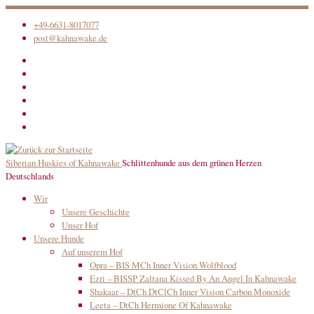
Zum
+49-6631-8017077
Inhalt
post@kahnawake.de
springen
Siberian Huskies of Kahnawake
Schlittenhunde aus dem grünen Herzen
Deutschlands
Wir
Unsere Geschichte
Unser Hof
Unsere Hunde
Auf unserem Hof
Opra – BIS MCh Inner Vision Wolfblood
Ezri – BISSP Zaltana Kissed By An Angel In Kahnawake
Shakaar – DtCh DtClCh Inner Vision Carbon Monoxide
Leeta – DtCh Hermione Of Kahnawake