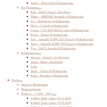
Jadzia – Kineswida Of Kahnawake
Bei Freunden
Kira – DtJCh Zausel’s Red Rose
Nukka – MBISSB Almundis of Kahnawake
Tio – Benedictus of Kahnawake
Maya – Casilda of Kahnawake
Conan – CJS 2020 DtJCh Conan Of Kahnawake
Ronja – Emma Of Kahnawake
Feli – AlpenJS JS-BW 2021 Felicity Of Kahnawake
Snow – AlpenJS JS-BW 2022 Gracia of Kahnawake
Tyra – DtJCh Josepha Of Kahnawake
Erinnerungen
Maggie – Zausel’s Joy Division
Jakob – Husky ehrenhalber
Sisko
Skadi – Gloria Of Kahnawake
Koda – Brendan of Kahnawake
Zucht
Aktuelle Wurfplanung
Welpenaufzucht
Würfe A – J (2016 – 2023)
A-Wurf: Doby x Kira (24.11.2016)
B-Wurf: Salai x Kira (17.03.2018)