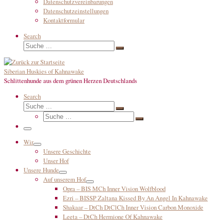
Datenschutzvereinbarungen
Datenschutzeinstellungen
Kontaktformular
Search
Suche
Suche
…
Siberian Huskies of Kahnawake
Schlittenhunde aus dem grünen Herzen Deutschlands
Search
Suche
Suche
Suche
…
Suche
…
Menü
Wir
Unsere Geschichte
Unser Hof
Unsere Hunde
Auf unserem Hof
Opra – BIS MCh Inner Vision Wolfblood
Ezri – BISSP Zaltana Kissed By An Angel In Kahnawake
Shakaar – DtCh DtClCh Inner Vision Carbon Monoxide
Leeta – DtCh Hermione Of Kahnawake