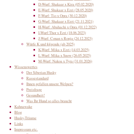
D-Wurf: Shakaar x Kira (05.02.2020)
E-Wurf: Shakaar x Ezri (28.05.2020)
F-Wurf: Tio x Opra (30.12.2020)
G-Wurf: Shakaar x Ezri (21.11.2021)
H-Wurf: Abahachi x Opra (01.12.2022)
I-Wurf:Thor x Ezri (18.06.2023)
J-Wurf: Conan x Ronja (24.12.2023)
Würfe K und folgende (ab 2025)
K-Wurf: Mika x Ezri (14.03.2025)
L-Wurf: Mika x Snow (26.05.2025)
M-Wurf: Nakoa x Tyra (31.01.2026)
Wissenswertes
Der Siberian Husky
Rassestandard
Ihnen gefallen unsere Welpen?
Preisfrage
Gesundheit!
Was Ihr Hund so alles braucht
Kahnawake
Blog
Husky-Träume
Links
Impressum etc.