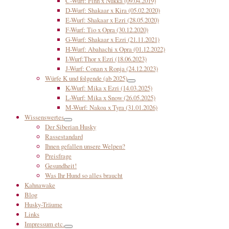
C-Wurf: Finn x Nukka (09.04.2019)
D-Wurf: Shakaar x Kira (05.02.2020)
E-Wurf: Shakaar x Ezri (28.05.2020)
F-Wurf: Tio x Opra (30.12.2020)
G-Wurf: Shakaar x Ezri (21.11.2021)
H-Wurf: Abahachi x Opra (01.12.2022)
I-Wurf:Thor x Ezri (18.06.2023)
J-Wurf: Conan x Ronja (24.12.2023)
Würfe K und folgende (ab 2025)
K-Wurf: Mika x Ezri (14.03.2025)
L-Wurf: Mika x Snow (26.05.2025)
M-Wurf: Nakoa x Tyra (31.01.2026)
Wissenswertes
Der Siberian Husky
Rassestandard
Ihnen gefallen unsere Welpen?
Preisfrage
Gesundheit!
Was Ihr Hund so alles braucht
Kahnawake
Blog
Husky-Träume
Links
Impressum etc.