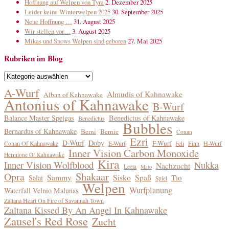
Hoffnung auf Welpen von Tyra
2. Dezember 2025
Leider keine Winterwelpen 2025
30. September 2025
Neue Hoffnung …
31. August 2025
Wir stellen vor…
3. August 2025
Mikas und Snows Welpen sind geboren
27. Mai 2025
Rubriken im Blog
Rubriken
im
A-Wurf
Almudis of Kahnawake
Alban of Kahnawake
Blog
Antonius of Kahnawake
B-Wurf
Balance Master Speigas
Benedictus of Kahnawake
Benedictus
Bubbles
Bernardus of Kahnawake
Berni
Bernie
Conan
Ezri
D-Wurf
Doby
F-Wurf
Conan Of Kahnawake
E-Wurf
Finn
H-Wurf
Feli
Inner Vision Carbon Monoxide
Hermione Of Kahnawake
Kira
Inner Vision Wolfblood
Nukka
Nachzucht
Leeta
Mato
Shakaar
Opra
Sammy
Sisko
Spaß
Tio
Salai
Spiel
Welpen
Wurfplanung
Waterfall Velnio Malunas
Zaltana Heart On Fire of Savannah Town
Zaltana Kissed By An Angel In Kahnawake
Zausel's Red Rose
Zucht