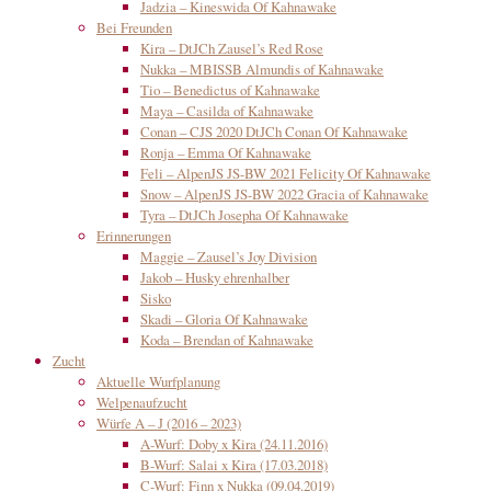
Jadzia – Kineswida Of Kahnawake
Bei Freunden
Kira – DtJCh Zausel’s Red Rose
Nukka – MBISSB Almundis of Kahnawake
Tio – Benedictus of Kahnawake
Maya – Casilda of Kahnawake
Conan – CJS 2020 DtJCh Conan Of Kahnawake
Ronja – Emma Of Kahnawake
Feli – AlpenJS JS-BW 2021 Felicity Of Kahnawake
Snow – AlpenJS JS-BW 2022 Gracia of Kahnawake
Tyra – DtJCh Josepha Of Kahnawake
Erinnerungen
Maggie – Zausel’s Joy Division
Jakob – Husky ehrenhalber
Sisko
Skadi – Gloria Of Kahnawake
Koda – Brendan of Kahnawake
Zucht
Aktuelle Wurfplanung
Welpenaufzucht
Würfe A – J (2016 – 2023)
A-Wurf: Doby x Kira (24.11.2016)
B-Wurf: Salai x Kira (17.03.2018)
C-Wurf: Finn x Nukka (09.04.2019)