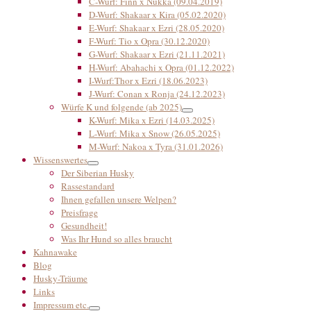
C-Wurf: Finn x Nukka (09.04.2019)
D-Wurf: Shakaar x Kira (05.02.2020)
E-Wurf: Shakaar x Ezri (28.05.2020)
F-Wurf: Tio x Opra (30.12.2020)
G-Wurf: Shakaar x Ezri (21.11.2021)
H-Wurf: Abahachi x Opra (01.12.2022)
I-Wurf:Thor x Ezri (18.06.2023)
J-Wurf: Conan x Ronja (24.12.2023)
Würfe K und folgende (ab 2025)
K-Wurf: Mika x Ezri (14.03.2025)
L-Wurf: Mika x Snow (26.05.2025)
M-Wurf: Nakoa x Tyra (31.01.2026)
Wissenswertes
Der Siberian Husky
Rassestandard
Ihnen gefallen unsere Welpen?
Preisfrage
Gesundheit!
Was Ihr Hund so alles braucht
Kahnawake
Blog
Husky-Träume
Links
Impressum etc.