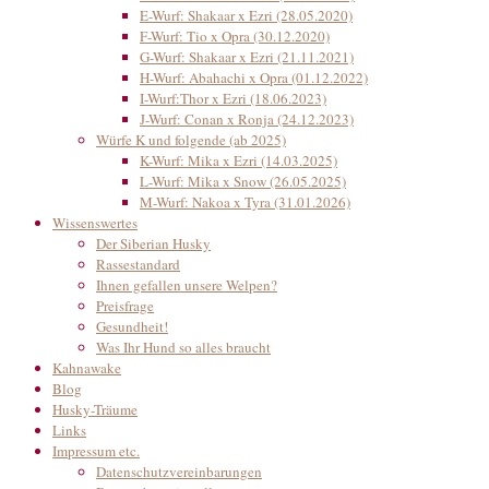
E-Wurf: Shakaar x Ezri (28.05.2020)
F-Wurf: Tio x Opra (30.12.2020)
G-Wurf: Shakaar x Ezri (21.11.2021)
H-Wurf: Abahachi x Opra (01.12.2022)
I-Wurf:Thor x Ezri (18.06.2023)
J-Wurf: Conan x Ronja (24.12.2023)
Würfe K und folgende (ab 2025)
K-Wurf: Mika x Ezri (14.03.2025)
L-Wurf: Mika x Snow (26.05.2025)
M-Wurf: Nakoa x Tyra (31.01.2026)
Wissenswertes
Der Siberian Husky
Rassestandard
Ihnen gefallen unsere Welpen?
Preisfrage
Gesundheit!
Was Ihr Hund so alles braucht
Kahnawake
Blog
Husky-Träume
Links
Impressum etc.
Datenschutzvereinbarungen