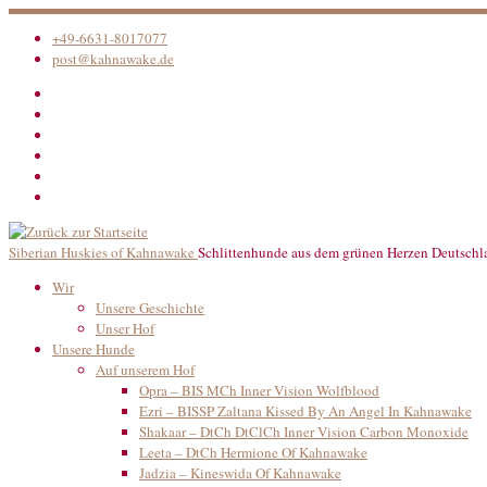
Zum
Inhalt
+49-6631-8017077
springen
post@kahnawake.de
Siberian Huskies of Kahnawake
Schlittenhunde aus dem grünen Herzen Deutschl
Wir
Unsere Geschichte
Unser Hof
Unsere Hunde
Auf unserem Hof
Opra – BIS MCh Inner Vision Wolfblood
Ezri – BISSP Zaltana Kissed By An Angel In Kahnawake
Shakaar – DtCh DtClCh Inner Vision Carbon Monoxide
Leeta – DtCh Hermione Of Kahnawake
Jadzia – Kineswida Of Kahnawake