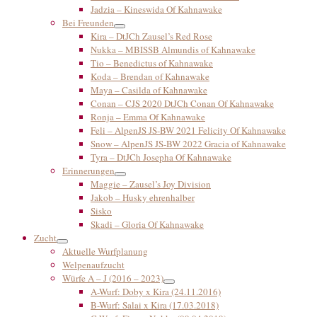
Jadzia – Kineswida Of Kahnawake
Bei Freunden
Kira – DtJCh Zausel’s Red Rose
Nukka – MBISSB Almundis of Kahnawake
Tio – Benedictus of Kahnawake
Koda – Brendan of Kahnawake
Maya – Casilda of Kahnawake
Conan – CJS 2020 DtJCh Conan Of Kahnawake
Ronja – Emma Of Kahnawake
Feli – AlpenJS JS-BW 2021 Felicity Of Kahnawake
Snow – AlpenJS JS-BW 2022 Gracia of Kahnawake
Tyra – DtJCh Josepha Of Kahnawake
Erinnerungen
Maggie – Zausel’s Joy Division
Jakob – Husky ehrenhalber
Sisko
Skadi – Gloria Of Kahnawake
Zucht
Aktuelle Wurfplanung
Welpenaufzucht
Würfe A – J (2016 – 2023)
A-Wurf: Doby x Kira (24.11.2016)
B-Wurf: Salai x Kira (17.03.2018)