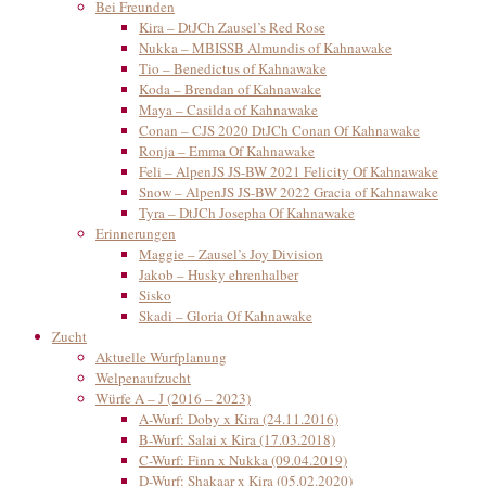
Bei Freunden
Kira – DtJCh Zausel’s Red Rose
Nukka – MBISSB Almundis of Kahnawake
Tio – Benedictus of Kahnawake
Koda – Brendan of Kahnawake
Maya – Casilda of Kahnawake
Conan – CJS 2020 DtJCh Conan Of Kahnawake
Ronja – Emma Of Kahnawake
Feli – AlpenJS JS-BW 2021 Felicity Of Kahnawake
Snow – AlpenJS JS-BW 2022 Gracia of Kahnawake
Tyra – DtJCh Josepha Of Kahnawake
Erinnerungen
Maggie – Zausel’s Joy Division
Jakob – Husky ehrenhalber
Sisko
Skadi – Gloria Of Kahnawake
Zucht
Aktuelle Wurfplanung
Welpenaufzucht
Würfe A – J (2016 – 2023)
A-Wurf: Doby x Kira (24.11.2016)
B-Wurf: Salai x Kira (17.03.2018)
C-Wurf: Finn x Nukka (09.04.2019)
D-Wurf: Shakaar x Kira (05.02.2020)