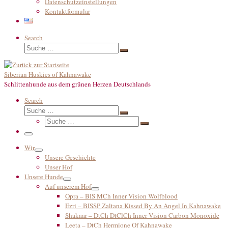
Datenschutzeinstellungen
Kontaktformular
Search
Suche
Suche
…
Siberian Huskies of Kahnawake
Schlittenhunde aus dem grünen Herzen Deutschlands
Search
Suche
Suche
Suche
…
Suche
…
Menü
Wir
Unsere Geschichte
Unser Hof
Unsere Hunde
Auf unserem Hof
Opra – BIS MCh Inner Vision Wolfblood
Ezri – BISSP Zaltana Kissed By An Angel In Kahnawake
Shakaar – DtCh DtClCh Inner Vision Carbon Monoxide
Leeta – DtCh Hermione Of Kahnawake