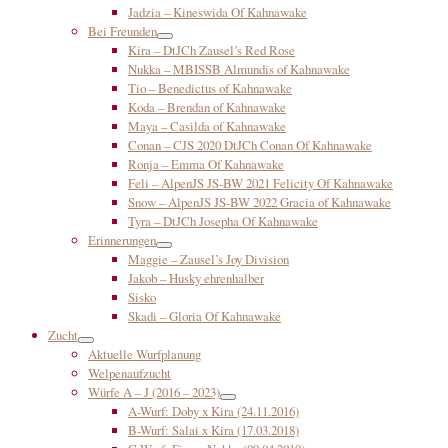
Jadzia – Kineswida Of Kahnawake
Bei Freunden
Kira – DtJCh Zausel’s Red Rose
Nukka – MBISSB Almundis of Kahnawake
Tio – Benedictus of Kahnawake
Koda – Brendan of Kahnawake
Maya – Casilda of Kahnawake
Conan – CJS 2020 DtJCh Conan Of Kahnawake
Ronja – Emma Of Kahnawake
Feli – AlpenJS JS-BW 2021 Felicity Of Kahnawake
Snow – AlpenJS JS-BW 2022 Gracia of Kahnawake
Tyra – DtJCh Josepha Of Kahnawake
Erinnerungen
Maggie – Zausel’s Joy Division
Jakob – Husky ehrenhalber
Sisko
Skadi – Gloria Of Kahnawake
Zucht
Aktuelle Wurfplanung
Welpenaufzucht
Würfe A – J (2016 – 2023)
A-Wurf: Doby x Kira (24.11.2016)
B-Wurf: Salai x Kira (17.03.2018)