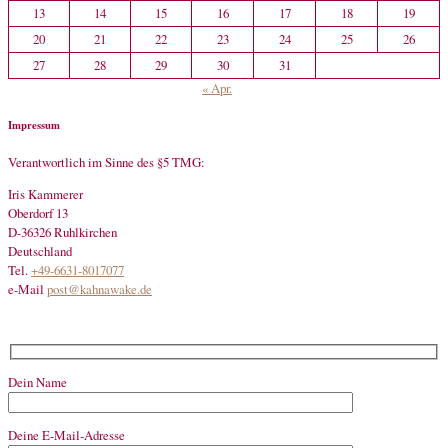
13
14
15
16
17
18
19
20
21
22
23
24
25
26
27
28
29
30
31
« Apr.
Impressum
Verantwortlich im Sinne des §5 TMG:
Iris Kammerer
Oberdorf 13
D-36326 Ruhlkirchen
Deutschland
Tel.
+49-6631-8017077
e-Mail
post@kahnawake.de
Dein Name
Deine E-Mail-Adresse