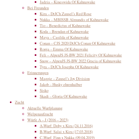
Jadzia – Kineswida Of Kahnawake
Bei Freunden
Kira – DtJCh Zausel’s Red Rose
Nukka – MBISSB Almundis of Kahnawake
Tio – Benedictus of Kahnawake
Koda – Brendan of Kahnawake
Maya – Casilda of Kahnawake
Conan – CJS 2020 DtJCh Conan Of Kahnawake
Ronja – Emma Of Kahnawake
Feli – AlpenJS JS-BW 2021 Felicity Of Kahnawake
Snow – AlpenJS JS-BW 2022 Gracia of Kahnawake
Tyra – DtJCh Josepha Of Kahnawake
Erinnerungen
Maggie – Zausel’s Joy Division
Jakob – Husky ehrenhalber
Sisko
Skadi – Gloria Of Kahnawake
Zucht
Aktuelle Wurfplanung
Welpenaufzucht
Würfe A – J (2016 – 2023)
A-Wurf: Doby x Kira (24.11.2016)
B-Wurf: Salai x Kira (17.03.2018)
C-Wurf: Finn x Nukka (09.04.2019)