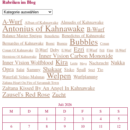
Rubriken im Blog
Rubriken
im
A-Wurf
Almudis of Kahnawake
Alban of Kahnawake
Blog
Antonius of Kahnawake
B-Wurf
Balance Master Speigas
Benedictus of Kahnawake
Benedictus
Bubbles
Bernardus of Kahnawake
Berni
Bernie
Conan
Ezri
D-Wurf
Doby
F-Wurf
Conan Of Kahnawake
E-Wurf
Finn
H-Wurf
Feli
Inner Vision Carbon Monoxide
Hermione Of Kahnawake
Kira
Inner Vision Wolfblood
Nukka
Nachzucht
Leeta
Maya
Shakaar
Opra
Sammy
Sisko
Spaß
Tio
Salai
Spiel
Welpen
Wurfplanung
Waterfall Velnio Malunas
Zaltana Heart On Fire of Savannah Town
Zaltana Kissed By An Angel In Kahnawake
Zausel's Red Rose
Zucht
Juli 2026
M
D
M
D
F
S
S
1
2
3
4
5
6
7
8
9
10
11
12