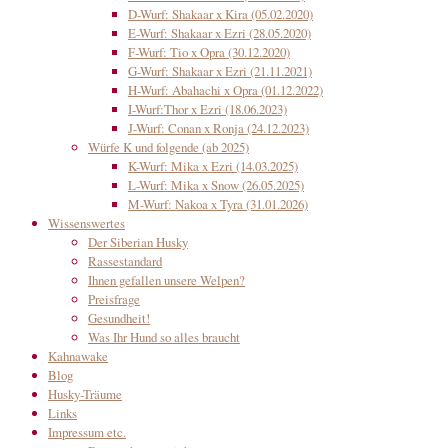
D-Wurf: Shakaar x Kira (05.02.2020)
E-Wurf: Shakaar x Ezri (28.05.2020)
F-Wurf: Tio x Opra (30.12.2020)
G-Wurf: Shakaar x Ezri (21.11.2021)
H-Wurf: Abahachi x Opra (01.12.2022)
I-Wurf:Thor x Ezri (18.06.2023)
J-Wurf: Conan x Ronja (24.12.2023)
Würfe K und folgende (ab 2025)
K-Wurf: Mika x Ezri (14.03.2025)
L-Wurf: Mika x Snow (26.05.2025)
M-Wurf: Nakoa x Tyra (31.01.2026)
Wissenswertes
Der Siberian Husky
Rassestandard
Ihnen gefallen unsere Welpen?
Preisfrage
Gesundheit!
Was Ihr Hund so alles braucht
Kahnawake
Blog
Husky-Träume
Links
Impressum etc.