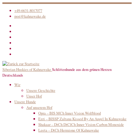
Zum
+49-6631-8017077
Inhalt
post@kahnawake.de
springen
Siberian Huskies of Kahnawake
Schlittenhunde aus dem grünen Herzen
Deutschlands
Wir
Unsere Geschichte
Unser Hof
Unsere Hunde
Auf unserem Hof
Opra – BIS MCh Inner Vision Wolfblood
Ezri – BISSP Zaltana Kissed By An Angel In Kahnawake
Shakaar – DtCh DtClCh Inner Vision Carbon Monoxide
Leeta – DtCh Hermione Of Kahnawake