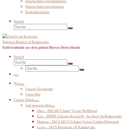
Datenschutzvereinbarungen
Datenschutzeinstellungen
Kontaktformular
Search
Suche
Suche
…
Siberian Huskies of Kahnawake
Schlittenhunde aus dem grünen Herzen Deutschlands
Search
Suche
Suche
Suche
…
Suche
…
Menü
Wir
Unsere Geschichte
Unser Hof
Unsere Hunde
Auf unserem Hof
Opra – BIS MCh Inner Vision Wolfblood
Ezri – BISSP Zaltana Kissed By An Angel In Kahnawake
Shakaar – DtCh DtClCh Inner Vision Carbon Monoxide
Leeta – DtCh Hermione Of Kahnawake