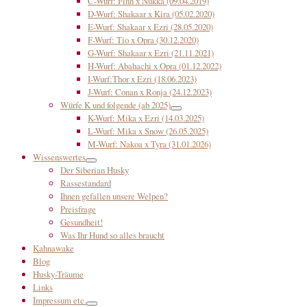
C-Wurf: Finn x Nukka (09.04.2019)
D-Wurf: Shakaar x Kira (05.02.2020)
E-Wurf: Shakaar x Ezri (28.05.2020)
F-Wurf: Tio x Opra (30.12.2020)
G-Wurf: Shakaar x Ezri (21.11.2021)
H-Wurf: Abahachi x Opra (01.12.2022)
I-Wurf:Thor x Ezri (18.06.2023)
J-Wurf: Conan x Ronja (24.12.2023)
Würfe K und folgende (ab 2025)
K-Wurf: Mika x Ezri (14.03.2025)
L-Wurf: Mika x Snow (26.05.2025)
M-Wurf: Nakoa x Tyra (31.01.2026)
Wissenswertes
Der Siberian Husky
Rassestandard
Ihnen gefallen unsere Welpen?
Preisfrage
Gesundheit!
Was Ihr Hund so alles braucht
Kahnawake
Blog
Husky-Träume
Links
Impressum etc.