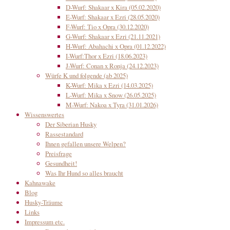
D-Wurf: Shakaar x Kira (05.02.2020)
E-Wurf: Shakaar x Ezri (28.05.2020)
F-Wurf: Tio x Opra (30.12.2020)
G-Wurf: Shakaar x Ezri (21.11.2021)
H-Wurf: Abahachi x Opra (01.12.2022)
I-Wurf:Thor x Ezri (18.06.2023)
J-Wurf: Conan x Ronja (24.12.2023)
Würfe K und folgende (ab 2025)
K-Wurf: Mika x Ezri (14.03.2025)
L-Wurf: Mika x Snow (26.05.2025)
M-Wurf: Nakoa x Tyra (31.01.2026)
Wissenswertes
Der Siberian Husky
Rassestandard
Ihnen gefallen unsere Welpen?
Preisfrage
Gesundheit!
Was Ihr Hund so alles braucht
Kahnawake
Blog
Husky-Träume
Links
Impressum etc.