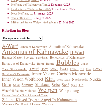
Hoffnung auf Welpen von Tyra
2. Dezember 2025
Leider keine Winterwelpen 2025
30. September 2025
Neue Hoffnung …
31. August 2025
Wir stellen vor…
3. August 2025
Mikas und Snows Welpen sind geboren
27. Mai 2025
Rubriken im Blog
Rubriken
im
A-Wurf
Almudis of Kahnawake
Alban of Kahnawake
Blog
Antonius of Kahnawake
B-Wurf
Balance Master Speigas
Benedictus of Kahnawake
Benedictus
Bubbles
Bernardus of Kahnawake
Berni
Bernie
Conan
Ezri
D-Wurf
Doby
F-Wurf
Conan Of Kahnawake
E-Wurf
Finn
H-Wurf
Feli
Inner Vision Carbon Monoxide
Hermione Of Kahnawake
Kira
Inner Vision Wolfblood
Nukka
Nachzucht
Leeta
Maya
Shakaar
Opra
Sammy
Sisko
Spaß
Tio
Salai
Spiel
Welpen
Wurfplanung
Waterfall Velnio Malunas
Zaltana Heart On Fire of Savannah Town
Zaltana Kissed By An Angel In Kahnawake
Zausel's Red Rose
Zucht