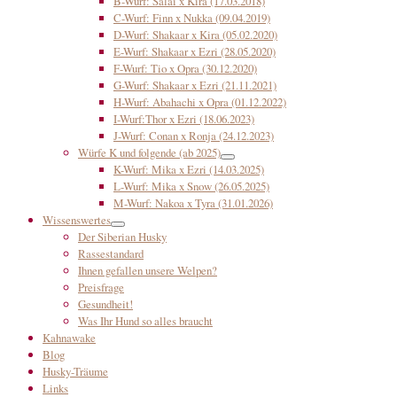
B-Wurf: Salai x Kira (17.03.2018)
C-Wurf: Finn x Nukka (09.04.2019)
D-Wurf: Shakaar x Kira (05.02.2020)
E-Wurf: Shakaar x Ezri (28.05.2020)
F-Wurf: Tio x Opra (30.12.2020)
G-Wurf: Shakaar x Ezri (21.11.2021)
H-Wurf: Abahachi x Opra (01.12.2022)
I-Wurf:Thor x Ezri (18.06.2023)
J-Wurf: Conan x Ronja (24.12.2023)
Würfe K und folgende (ab 2025)
K-Wurf: Mika x Ezri (14.03.2025)
L-Wurf: Mika x Snow (26.05.2025)
M-Wurf: Nakoa x Tyra (31.01.2026)
Wissenswertes
Der Siberian Husky
Rassestandard
Ihnen gefallen unsere Welpen?
Preisfrage
Gesundheit!
Was Ihr Hund so alles braucht
Kahnawake
Blog
Husky-Träume
Links