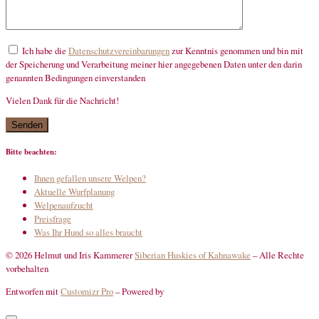
Ich habe die
Datenschutzvereinbarungen
zur Kenntnis genommen und bin mit
der Speicherung und Verarbeitung meiner hier angegebenen Daten unter den darin
genannten Bedingungen einverstanden
Vielen Dank für die Nachricht!
mandatory
Bitte beachten:
Ihnen gefallen unsere Welpen?
Aktuelle Wurfplanung
Welpenaufzucht
Preisfrage
Was Ihr Hund so alles braucht
© 2026 Helmut und Iris Kammerer
Siberian Huskies of Kahnawake
–
Alle Rechte
vorbehalten
Entworfen mit
Customizr Pro
–
Powered by