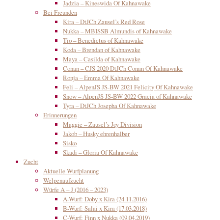
Jadzia – Kineswida Of Kahnawake
Bei Freunden
Kira – DtJCh Zausel’s Red Rose
Nukka – MBISSB Almundis of Kahnawake
Tio – Benedictus of Kahnawake
Koda – Brendan of Kahnawake
Maya – Casilda of Kahnawake
Conan – CJS 2020 DtJCh Conan Of Kahnawake
Ronja – Emma Of Kahnawake
Feli – AlpenJS JS-BW 2021 Felicity Of Kahnawake
Snow – AlpenJS JS-BW 2022 Gracia of Kahnawake
Tyra – DtJCh Josepha Of Kahnawake
Erinnerungen
Maggie – Zausel’s Joy Division
Jakob – Husky ehrenhalber
Sisko
Skadi – Gloria Of Kahnawake
Zucht
Aktuelle Wurfplanung
Welpenaufzucht
Würfe A – J (2016 – 2023)
A-Wurf: Doby x Kira (24.11.2016)
B-Wurf: Salai x Kira (17.03.2018)
C-Wurf: Finn x Nukka (09.04.2019)