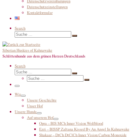
Datenschutzvereinbarungen
Datenschutzeinstellungen
Kontaktformular
Search
Suche
Suche
…
Siberian Huskies of Kahnawake
Schlittenhunde aus dem grünen Herzen Deutschlands
Search
Suche
Suche
Suche
…
Suche
…
Menü
Wir
Unsere Geschichte
Unser Hof
Unsere Hunde
Auf unserem Hof
Opra – BIS MCh Inner Vision Wolfblood
Ezri – BISSP Zaltana Kissed By An Angel In Kahnawake
Shakaar – DtCh DtClCh Inner Vision Carbon Monoxide