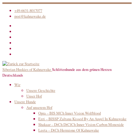
Zum
+49-6631-8017077
Inhalt
post@kahnawake.de
springen
Siberian Huskies of Kahnawake
Schlittenhunde aus dem grünen Herzen
Deutschlands
Wir
Unsere Geschichte
Unser Hof
Unsere Hunde
Auf unserem Hof
Opra – BIS MCh Inner Vision Wolfblood
Ezri – BISSP Zaltana Kissed By An Angel In Kahnawake
Shakaar – DtCh DtClCh Inner Vision Carbon Monoxide
Leeta – DtCh Hermione Of Kahnawake