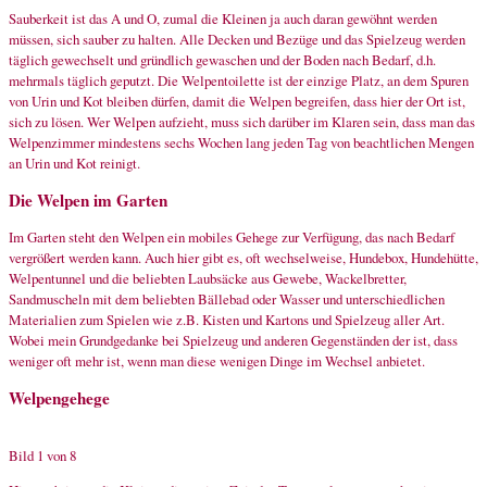
Sauberkeit ist das A und O, zumal die Kleinen ja auch daran gewöhnt werden
müssen, sich sauber zu halten. Alle Decken und Bezüge und das Spielzeug werden
täglich gewechselt und gründlich gewaschen und der Boden nach Bedarf, d.h.
mehrmals täglich geputzt. Die Welpentoilette ist der einzige Platz, an dem Spuren
von Urin und Kot bleiben dürfen, damit die Welpen begreifen, dass hier der Ort ist,
sich zu lösen. Wer Welpen aufzieht, muss sich darüber im Klaren sein, dass man das
Welpenzimmer mindestens sechs Wochen lang jeden Tag von beachtlichen Mengen
an Urin und Kot reinigt.
Die Welpen im Garten
Im Garten steht den Welpen ein mobiles Gehege zur Verfügung, das nach Bedarf
vergrößert werden kann. Auch hier gibt es, oft wechselweise, Hundebox, Hundehütte,
Welpentunnel und die beliebten Laubsäcke aus Gewebe, Wackelbretter,
Sandmuscheln mit dem beliebten Bällebad oder Wasser und unterschiedlichen
Materialien zum Spielen wie z.B. Kisten und Kartons und Spielzeug aller Art.
Wobei mein Grundgedanke bei Spielzeug und anderen Gegenständen der ist, dass
weniger oft mehr ist, wenn man diese wenigen Dinge im Wechsel anbietet.
Welpengehege
Bild 1 von 8