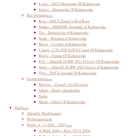
Leeta – DtCh Hermione Of Kahnawake
Jadzia – Kineswida Of Kahnawake
Bei Freunden
Kira – DtJCh Zausel’s Red Rose
Nukka – MBISSB Almundis of Kahnawake
Tio – Benedictus of Kahnawake
Koda – Brendan of Kahnawake
Maya – Casilda of Kahnawake
Conan – CJS 2020 DtJCh Conan Of Kahnawake
Ronja – Emma Of Kahnawake
Feli – AlpenJS JS-BW 2021 Felicity Of Kahnawake
Snow – AlpenJS JS-BW 2022 Gracia of Kahnawake
Tyra – DtJCh Josepha Of Kahnawake
Erinnerungen
Maggie – Zausel’s Joy Division
Jakob – Husky ehrenhalber
Sisko
Skadi – Gloria Of Kahnawake
Zucht
Aktuelle Wurfplanung
Welpenaufzucht
Würfe A – J (2016 – 2023)
A-Wurf: Doby x Kira (24.11.2016)