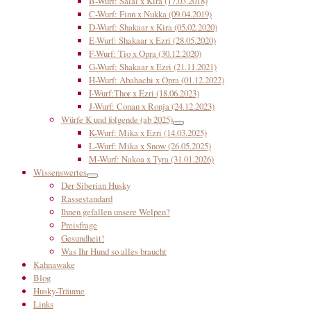
B-Wurf: Salai x Kira (17.03.2018)
C-Wurf: Finn x Nukka (09.04.2019)
D-Wurf: Shakaar x Kira (05.02.2020)
E-Wurf: Shakaar x Ezri (28.05.2020)
F-Wurf: Tio x Opra (30.12.2020)
G-Wurf: Shakaar x Ezri (21.11.2021)
H-Wurf: Abahachi x Opra (01.12.2022)
I-Wurf:Thor x Ezri (18.06.2023)
J-Wurf: Conan x Ronja (24.12.2023)
Würfe K und folgende (ab 2025)
K-Wurf: Mika x Ezri (14.03.2025)
L-Wurf: Mika x Snow (26.05.2025)
M-Wurf: Nakoa x Tyra (31.01.2026)
Wissenswertes
Der Siberian Husky
Rassestandard
Ihnen gefallen unsere Welpen?
Preisfrage
Gesundheit!
Was Ihr Hund so alles braucht
Kahnawake
Blog
Husky-Träume
Links