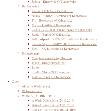
Jadzia – Kineswida Of Kahnawake
Bei Freunden
Kira – DtJCh Zausel’s Red Rose
Nukka – MBISSB Almundis of Kahnawake
Tio – Benedictus of Kahnawake
Maya – Casilda of Kahnawake
Conan – CJS 2020 DtJCh Conan Of Kahnawake
Ronja – Emma Of Kahnawake
Feli – AlpenJS JS-BW 2021 Felicity Of Kahnawake
Snow – AlpenJS JS-BW 2022 Gracia of Kahnawake
Tyra – DtJCh Josepha Of Kahnawake
Erinnerungen
Maggie – Zausel’s Joy Division
Jakob – Husky ehrenhalber
Sisko
Skadi – Gloria Of Kahnawake
Koda – Brendan of Kahnawake
Zucht
Aktuelle Wurfplanung
Welpenaufzucht
Würfe A – J (2016 – 2023)
A-Wurf: Doby x Kira (24.11.2016)
B-Wurf: Salai x Kira (17.03.2018)
C-Wurf: Finn x Nukka (09.04.2019)