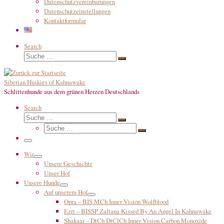
Datenschutzvereinbarungen
Datenschutzeinstellungen
Kontaktformular
Search
Suche
Suche
…
Siberian Huskies of Kahnawake
Schlittenhunde aus dem grünen Herzen Deutschlands
Search
Suche
Suche
Suche
…
Suche
…
Menü
Wir
Unsere Geschichte
Unser Hof
Unsere Hunde
Auf unserem Hof
Opra – BIS MCh Inner Vision Wolfblood
Ezri – BISSP Zaltana Kissed By An Angel In Kahnawake
Shakaar – DtCh DtClCh Inner Vision Carbon Monoxide