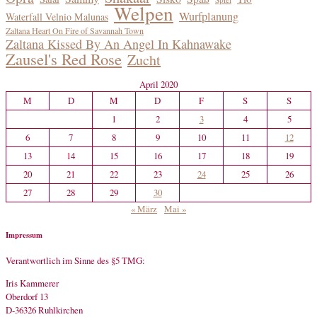
Welpen
Wurfplanung
Waterfall Velnio Malunas
Zaltana Heart On Fire of Savannah Town
Zaltana Kissed By An Angel In Kahnawake
Zausel's Red Rose
Zucht
April 2020
M
D
M
D
F
S
S
1
2
3
4
5
6
7
8
9
10
11
12
13
14
15
16
17
18
19
20
21
22
23
24
25
26
27
28
29
30
« März
Mai »
Impressum
Verantwortlich im Sinne des §5 TMG:
Iris Kammerer
Oberdorf 13
D-36326 Ruhlkirchen