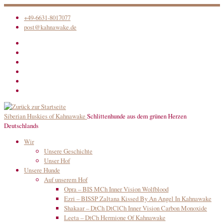
Zum
+49-6631-8017077
Inhalt
post@kahnawake.de
springen
Siberian Huskies of Kahnawake
Schlittenhunde aus dem grünen Herzen
Deutschlands
Wir
Unsere Geschichte
Unser Hof
Unsere Hunde
Auf unserem Hof
Opra – BIS MCh Inner Vision Wolfblood
Ezri – BISSP Zaltana Kissed By An Angel In Kahnawake
Shakaar – DtCh DtClCh Inner Vision Carbon Monoxide
Leeta – DtCh Hermione Of Kahnawake