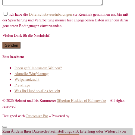
Ich habe die
Datenschutzvereinbarungen
zur Kenntnis genommen und bin mit
der Speicherung und Verarbeitung meiner hier angegebenen Daten unter den darin
genannten Bedingungen einverstanden
Vielen Dank für die Nachricht!
mandatory
Bitte beachten:
Ihnen gefallen unsere Welpen?
Aktuelle Wurfplanung
Welpenaufzucht
Preisfrage
Was Ihr Hund so alles braucht
© 2026 Helmut und Iris Kammerer
Siberian Huskies of Kahnawake
–
All rights
reserved
Designed with
Customizr Pro
–
Powered by
Zum Ändern Ihrer Datenschutzeinstellung, z.B. Erteilung oder Widerruf von