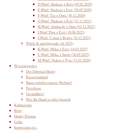
D-Wurf: Shakaar x Kira (05.02.2020)
E-Wurf: Shakaar x Ezri (28.05.2020)
F-Wurf: Tio x Opra (30.12.2020)
G-Wurf: Shakaar x Ezri (21.11.2021)
H-Wurf: Abahachi x Opra (01.12.2022)
I-Wurf:Thor x Ezri (18.06.2023)
J-Wurf: Conan x Ronja (24.12.2023)
Würfe K und folgende (ab 2025)
K-Wurf: Mika x Ezri (14.03.2025)
L-Wurf: Mika x Snow (26.05.2025)
M-Wurf: Nakoa x Tyra (31.01.2026)
Wissenswertes
Der Siberian Husky
Rassestandard
Ihnen gefallen unsere Welpen?
Preisfrage
Gesundheit!
Was Ihr Hund so alles braucht
Kahnawake
Blog
Husky-Träume
Links
Impressum etc.