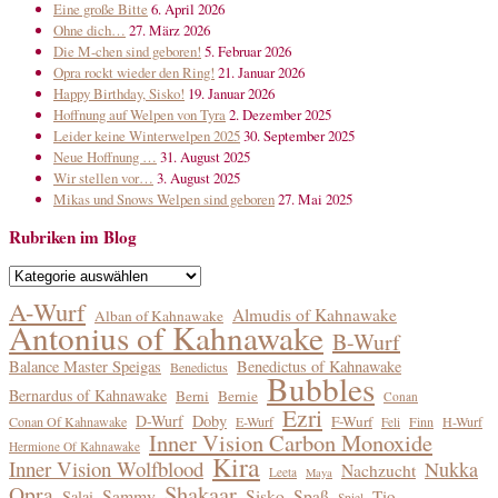
Eine große Bitte
6. April 2026
Ohne dich…
27. März 2026
Die M-chen sind geboren!
5. Februar 2026
Opra rockt wieder den Ring!
21. Januar 2026
Happy Birthday, Sisko!
19. Januar 2026
Hoffnung auf Welpen von Tyra
2. Dezember 2025
Leider keine Winterwelpen 2025
30. September 2025
Neue Hoffnung …
31. August 2025
Wir stellen vor…
3. August 2025
Mikas und Snows Welpen sind geboren
27. Mai 2025
Rubriken im Blog
Rubriken
im
A-Wurf
Almudis of Kahnawake
Alban of Kahnawake
Blog
Antonius of Kahnawake
B-Wurf
Balance Master Speigas
Benedictus of Kahnawake
Benedictus
Bubbles
Bernardus of Kahnawake
Berni
Bernie
Conan
Ezri
D-Wurf
Doby
F-Wurf
Conan Of Kahnawake
E-Wurf
Finn
H-Wurf
Feli
Inner Vision Carbon Monoxide
Hermione Of Kahnawake
Kira
Inner Vision Wolfblood
Nukka
Nachzucht
Leeta
Maya
Shakaar
Opra
Sammy
Sisko
Spaß
Tio
Salai
Spiel