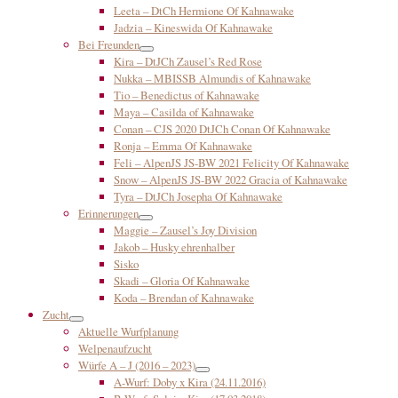
Leeta – DtCh Hermione Of Kahnawake
Jadzia – Kineswida Of Kahnawake
Bei Freunden
Kira – DtJCh Zausel’s Red Rose
Nukka – MBISSB Almundis of Kahnawake
Tio – Benedictus of Kahnawake
Maya – Casilda of Kahnawake
Conan – CJS 2020 DtJCh Conan Of Kahnawake
Ronja – Emma Of Kahnawake
Feli – AlpenJS JS-BW 2021 Felicity Of Kahnawake
Snow – AlpenJS JS-BW 2022 Gracia of Kahnawake
Tyra – DtJCh Josepha Of Kahnawake
Erinnerungen
Maggie – Zausel’s Joy Division
Jakob – Husky ehrenhalber
Sisko
Skadi – Gloria Of Kahnawake
Koda – Brendan of Kahnawake
Zucht
Aktuelle Wurfplanung
Welpenaufzucht
Würfe A – J (2016 – 2023)
A-Wurf: Doby x Kira (24.11.2016)