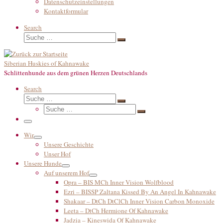
Datenschutzeinstellungen
Kontaktformular
Search
Suche
Suche
…
Siberian Huskies of Kahnawake
Schlittenhunde aus dem grünen Herzen Deutschlands
Search
Suche
Suche
Suche
…
Suche
…
Menü
Wir
Unsere Geschichte
Unser Hof
Unsere Hunde
Auf unserem Hof
Opra – BIS MCh Inner Vision Wolfblood
Ezri – BISSP Zaltana Kissed By An Angel In Kahnawake
Shakaar – DtCh DtClCh Inner Vision Carbon Monoxide
Leeta – DtCh Hermione Of Kahnawake
Jadzia – Kineswida Of Kahnawake