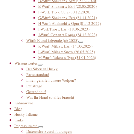
D-Wurf: Shakaar x Kira (05.02.2020)
E-Wurf: Shakaar x Ezri (28.05.2020)
F-Wurf: Tio x Opra (30.12.2020)
G-Wurf: Shakaar x Ezri (21.11.2021)
H-Wurf: Abahachi x Opra (01.12.2022)
I-Wurf:Thor x Ezri (18.06.2023)
J-Wurf: Conan x Ronja (24.12.2023)
Würfe K und folgende (ab 2025)
K-Wurf: Mika x Ezri (14.03.2025)
L-Wurf: Mika x Snow (26.05.2025)
M-Wurf: Nakoa x Tyra (31.01.2026)
Wissenswertes
Der Siberian Husky
Rassestandard
Ihnen gefallen unsere Welpen?
Preisfrage
Gesundheit!
Was Ihr Hund so alles braucht
Kahnawake
Blog
Husky-Träume
Links
Impressum etc.
Datenschutzvereinbarungen