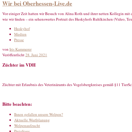
Wir bei Oberhessen-Live.de
Vor einiger Zeit hatten wir Besuch von Alina Roth und ihrer netten Kollegin mi
wie wir finden – ein sehenswertes Portrait des Huskyhofs Ruhlkirchen (Video, Te
Huskyhof
Medien
Presse
von
Iris Kammerer
Veröffentlicht
28. Juni 2021
Züchter im VDH
Züchter mit Erlaubnis des Veterinäramts des Vogelsbergkreises gemäß §11 TierS
Bitte beachten:
Ihnen gefallen unsere Welpen?
Aktuelle Wurfplanung
Welpenaufzucht
Preisfrage