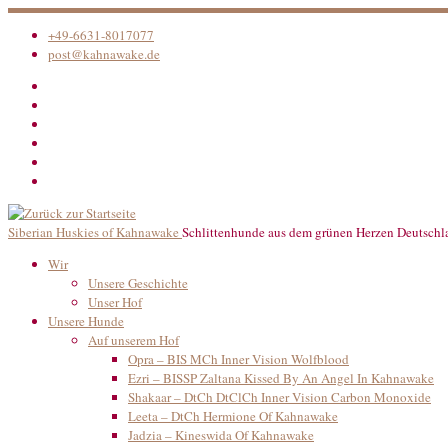
Zum
Inhalt
+49-6631-8017077
springen
post@kahnawake.de
Siberian Huskies of Kahnawake
Schlittenhunde aus dem grünen Herzen Deutschl
Wir
Unsere Geschichte
Unser Hof
Unsere Hunde
Auf unserem Hof
Opra – BIS MCh Inner Vision Wolfblood
Ezri – BISSP Zaltana Kissed By An Angel In Kahnawake
Shakaar – DtCh DtClCh Inner Vision Carbon Monoxide
Leeta – DtCh Hermione Of Kahnawake
Jadzia – Kineswida Of Kahnawake