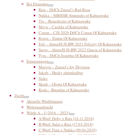
Bei Freunden
Kira – DtJCh Zausel’s Red Rose
Nukka – MBISSB Almundis of Kahnawake
Tio – Benedictus of Kahnawake
Maya – Casilda of Kahnawake
Conan – CJS 2020 DtJCh Conan Of Kahnawake
Ronja – Emma Of Kahnawake
Feli – AlpenJS JS-BW 2021 Felicity Of Kahnawake
Snow – AlpenJS JS-BW 2022 Gracia of Kahnawake
Tyra – DtJCh Josepha Of Kahnawake
Erinnerungen
Maggie – Zausel’s Joy Division
Jakob – Husky ehrenhalber
Sisko
Skadi – Gloria Of Kahnawake
Koda – Brendan of Kahnawake
Zucht
Aktuelle Wurfplanung
Welpenaufzucht
Würfe A – J (2016 – 2023)
A-Wurf: Doby x Kira (24.11.2016)
B-Wurf: Salai x Kira (17.03.2018)
C-Wurf: Finn x Nukka (09.04.2019)