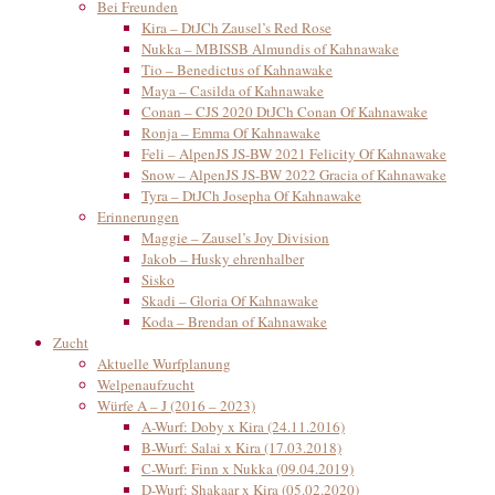
Bei Freunden
Kira – DtJCh Zausel’s Red Rose
Nukka – MBISSB Almundis of Kahnawake
Tio – Benedictus of Kahnawake
Maya – Casilda of Kahnawake
Conan – CJS 2020 DtJCh Conan Of Kahnawake
Ronja – Emma Of Kahnawake
Feli – AlpenJS JS-BW 2021 Felicity Of Kahnawake
Snow – AlpenJS JS-BW 2022 Gracia of Kahnawake
Tyra – DtJCh Josepha Of Kahnawake
Erinnerungen
Maggie – Zausel’s Joy Division
Jakob – Husky ehrenhalber
Sisko
Skadi – Gloria Of Kahnawake
Koda – Brendan of Kahnawake
Zucht
Aktuelle Wurfplanung
Welpenaufzucht
Würfe A – J (2016 – 2023)
A-Wurf: Doby x Kira (24.11.2016)
B-Wurf: Salai x Kira (17.03.2018)
C-Wurf: Finn x Nukka (09.04.2019)
D-Wurf: Shakaar x Kira (05.02.2020)