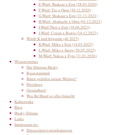
E-Wurf: Shakaar x Ezri (28.05.2020)
F-Wurf: Tio x Opra (30.12.2020)
G-Wurf: Shakaar x Ezri (21.11.2021)
H-Wurf: Abahachi x Opra (01.12.2022)
I-Wurf:Thor x Ezri (18.06.2023)
J-Wurf: Conan x Ronja (24.12.2023)
Würfe K und folgende (ab 2025)
K-Wurf: Mika x Ezri (14.03.2025)
L-Wurf: Mika x Snow (26.05.2025)
M-Wurf: Nakoa x Tyra (31.01.2026)
Wissenswertes
Der Siberian Husky
Rassestandard
Ihnen gefallen unsere Welpen?
Preisfrage
Gesundheit!
Was Ihr Hund so alles braucht
Kahnawake
Blog
Husky-Träume
Links
Impressum etc.
Datenschutzvereinbarungen