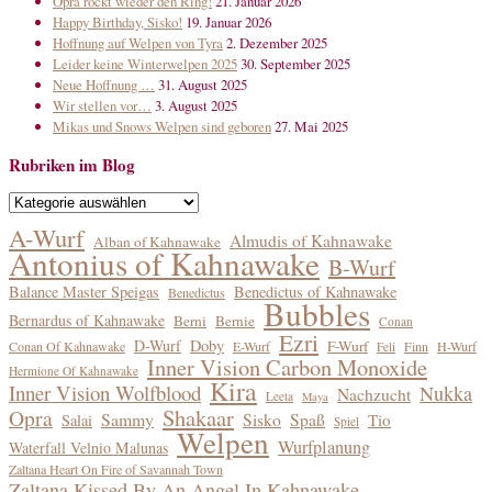
Opra rockt wieder den Ring!
21. Januar 2026
Happy Birthday, Sisko!
19. Januar 2026
Hoffnung auf Welpen von Tyra
2. Dezember 2025
Leider keine Winterwelpen 2025
30. September 2025
Neue Hoffnung …
31. August 2025
Wir stellen vor…
3. August 2025
Mikas und Snows Welpen sind geboren
27. Mai 2025
Rubriken im Blog
Rubriken
im
A-Wurf
Almudis of Kahnawake
Alban of Kahnawake
Blog
Antonius of Kahnawake
B-Wurf
Balance Master Speigas
Benedictus of Kahnawake
Benedictus
Bubbles
Bernardus of Kahnawake
Berni
Bernie
Conan
Ezri
D-Wurf
Doby
F-Wurf
Conan Of Kahnawake
E-Wurf
Finn
H-Wurf
Feli
Inner Vision Carbon Monoxide
Hermione Of Kahnawake
Kira
Inner Vision Wolfblood
Nukka
Nachzucht
Leeta
Maya
Shakaar
Opra
Sammy
Sisko
Spaß
Tio
Salai
Spiel
Welpen
Wurfplanung
Waterfall Velnio Malunas
Zaltana Heart On Fire of Savannah Town
Zaltana Kissed By An Angel In Kahnawake