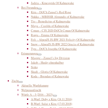
Jadzia – Kineswida Of Kahnawake
Bei Freunden
Kira – DtJCh Zausel’s Red Rose
Nukka – MBISSB Almundis of Kahnawake
Tio – Benedictus of Kahnawake
Maya – Casilda of Kahnawake
Conan – CJS 2020 DtJCh Conan Of Kahnawake
Ronja – Emma Of Kahnawake
Feli – AlpenJS JS-BW 2021 Felicity Of Kahnawake
Snow – AlpenJS JS-BW 2022 Gracia of Kahnawake
Tyra – DtJCh Josepha Of Kahnawake
Erinnerungen
Maggie – Zausel’s Joy Division
Jakob – Husky ehrenhalber
Sisko
Skadi – Gloria Of Kahnawake
Koda – Brendan of Kahnawake
Zucht
Aktuelle Wurfplanung
Welpenaufzucht
Würfe A – J (2016 – 2023)
A-Wurf: Doby x Kira (24.11.2016)
B-Wurf: Salai x Kira (17.03.2018)