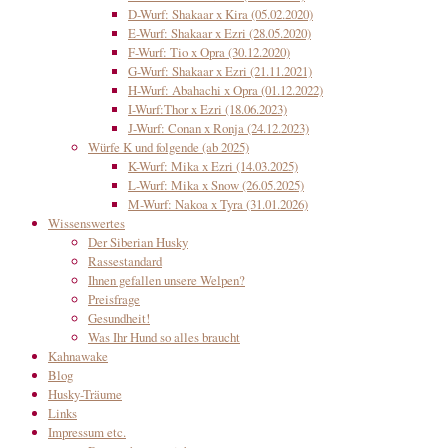
D-Wurf: Shakaar x Kira (05.02.2020)
E-Wurf: Shakaar x Ezri (28.05.2020)
F-Wurf: Tio x Opra (30.12.2020)
G-Wurf: Shakaar x Ezri (21.11.2021)
H-Wurf: Abahachi x Opra (01.12.2022)
I-Wurf:Thor x Ezri (18.06.2023)
J-Wurf: Conan x Ronja (24.12.2023)
Würfe K und folgende (ab 2025)
K-Wurf: Mika x Ezri (14.03.2025)
L-Wurf: Mika x Snow (26.05.2025)
M-Wurf: Nakoa x Tyra (31.01.2026)
Wissenswertes
Der Siberian Husky
Rassestandard
Ihnen gefallen unsere Welpen?
Preisfrage
Gesundheit!
Was Ihr Hund so alles braucht
Kahnawake
Blog
Husky-Träume
Links
Impressum etc.