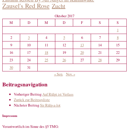
Zausel's Red Rose
Zucht
Oktober 2017
M
D
M
D
F
S
S
1
2
3
4
5
6
7
8
9
10
11
12
13
14
15
16
17
18
19
20
21
22
23
24
25
26
27
28
29
30
31
« Sep.
Nov. »
Beitragsnavigation
Vorheriger Beitrag
Auf Rülpi ist Verlass
Zurück zur Beitragsliste
Nächster Beitrag
Sir Rülp-a-lot
Impressum
Verantwortlich im Sinne des §5 TMG: