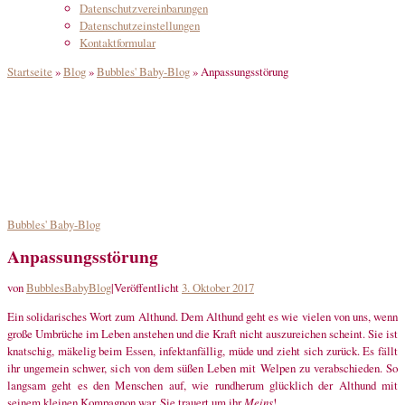
Datenschutzvereinbarungen
Datenschutzeinstellungen
Kontaktformular
Startseite
»
Blog
»
Bubbles' Baby-Blog
»
Anpassungsstörung
Bubbles' Baby-Blog
Anpassungsstörung
von
BubblesBabyBlog
|
Veröffentlicht
3. Oktober 2017
Ein solidarisches Wort zum Althund. Dem Althund geht es wie vielen von uns, wenn
große Umbrüche im Leben anstehen und die Kraft nicht auszureichen scheint. Sie ist
knatschig, mäkelig beim Essen, infektanfällig, müde und zieht sich zurück. Es fällt
ihr ungemein schwer, sich von dem süßen Leben mit Welpen zu verabschieden. So
langsam geht es den Menschen auf, wie rundherum glücklich der Althund mit
seinem kleinen Kompagnon war. Sie trauert um ihr
Meins
!.