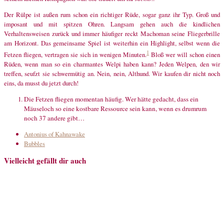
Der Rülpe ist außen rum schon ein richtiger Rüde, sogar ganz ihr Typ. Groß und
imposant und mit spitzen Ohren. Langsam gehen auch die kindlichen
Verhaltensweisen zurück und immer häufiger reckt Machoman seine Fliegerbrille
am Horizont. Das gemeinsame Spiel ist weiterhin ein Highlight, selbst wenn die
1
Fetzen fliegen, vertragen sie sich in wenigen Minuten.
Bloß wer will schon einen
Rüden, wenn man so ein charmantes Welpi haben kann? Jeden Welpen, den wir
treffen, seufzt sie schwermütig an. Nein, nein, Althund. Wir kaufen dir nicht noch
eins, da musst du jetzt durch!
Die Fetzen fliegen momentan häufig. Wer hätte gedacht, dass ein
Mäuseloch so eine kostbare Ressource sein kann, wenn es drumrum
noch 37 andere gibt…
Antonius of Kahnawake
Bubbles
Vielleicht gefällt dir auch