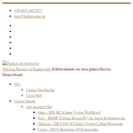
Zum
+49-6631-8017077
Inhalt
post@kahnawake.de
springen
Siberian Huskies of Kahnawake
Schlittenhunde aus dem grünen Herzen
Deutschlands
Wir
Unsere Geschichte
Unser Hof
Unsere Hunde
Auf unserem Hof
Opra – BIS MCh Inner Vision Wolfblood
Ezri – BISSP Zaltana Kissed By An Angel In Kahnawake
Shakaar – DtCh DtClCh Inner Vision Carbon Monoxide
Leeta – DtCh Hermione Of Kahnawake