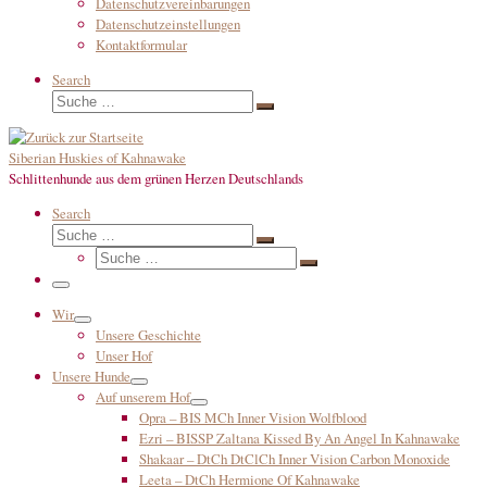
Datenschutzvereinbarungen
Datenschutzeinstellungen
Kontaktformular
Search
Suche
Suche
…
Siberian Huskies of Kahnawake
Schlittenhunde aus dem grünen Herzen Deutschlands
Search
Suche
Suche
Suche
…
Suche
…
Menü
Wir
Unsere Geschichte
Unser Hof
Unsere Hunde
Auf unserem Hof
Opra – BIS MCh Inner Vision Wolfblood
Ezri – BISSP Zaltana Kissed By An Angel In Kahnawake
Shakaar – DtCh DtClCh Inner Vision Carbon Monoxide
Leeta – DtCh Hermione Of Kahnawake