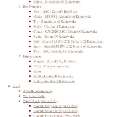
Jadzia – Kineswida Of Kahnawake
Bei Freunden
Kira – DtJCh Zausel’s Red Rose
Nukka – MBISSB Almundis of Kahnawake
Tio – Benedictus of Kahnawake
Maya – Casilda of Kahnawake
Conan – CJS 2020 DtJCh Conan Of Kahnawake
Ronja – Emma Of Kahnawake
Feli – AlpenJS JS-BW 2021 Felicity Of Kahnawake
Snow – AlpenJS JS-BW 2022 Gracia of Kahnawake
Tyra – DtJCh Josepha Of Kahnawake
Erinnerungen
Maggie – Zausel’s Joy Division
Jakob – Husky ehrenhalber
Sisko
Skadi – Gloria Of Kahnawake
Koda – Brendan of Kahnawake
Zucht
Aktuelle Wurfplanung
Welpenaufzucht
Würfe A – J (2016 – 2023)
A-Wurf: Doby x Kira (24.11.2016)
B-Wurf: Salai x Kira (17.03.2018)
C-Wurf: Finn x Nukka (09.04.2019)