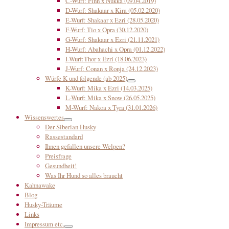
C-Wurf: Finn x Nukka (09.04.2019)
D-Wurf: Shakaar x Kira (05.02.2020)
E-Wurf: Shakaar x Ezri (28.05.2020)
F-Wurf: Tio x Opra (30.12.2020)
G-Wurf: Shakaar x Ezri (21.11.2021)
H-Wurf: Abahachi x Opra (01.12.2022)
I-Wurf:Thor x Ezri (18.06.2023)
J-Wurf: Conan x Ronja (24.12.2023)
Würfe K und folgende (ab 2025)
K-Wurf: Mika x Ezri (14.03.2025)
L-Wurf: Mika x Snow (26.05.2025)
M-Wurf: Nakoa x Tyra (31.01.2026)
Wissenswertes
Der Siberian Husky
Rassestandard
Ihnen gefallen unsere Welpen?
Preisfrage
Gesundheit!
Was Ihr Hund so alles braucht
Kahnawake
Blog
Husky-Träume
Links
Impressum etc.