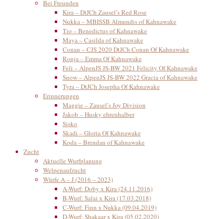
Bei Freunden
Kira – DtJCh Zausel’s Red Rose
Nukka – MBISSB Almundis of Kahnawake
Tio – Benedictus of Kahnawake
Maya – Casilda of Kahnawake
Conan – CJS 2020 DtJCh Conan Of Kahnawake
Ronja – Emma Of Kahnawake
Feli – AlpenJS JS-BW 2021 Felicity Of Kahnawake
Snow – AlpenJS JS-BW 2022 Gracia of Kahnawake
Tyra – DtJCh Josepha Of Kahnawake
Erinnerungen
Maggie – Zausel’s Joy Division
Jakob – Husky ehrenhalber
Sisko
Skadi – Gloria Of Kahnawake
Koda – Brendan of Kahnawake
Zucht
Aktuelle Wurfplanung
Welpenaufzucht
Würfe A – J (2016 – 2023)
A-Wurf: Doby x Kira (24.11.2016)
B-Wurf: Salai x Kira (17.03.2018)
C-Wurf: Finn x Nukka (09.04.2019)
D-Wurf: Shakaar x Kira (05.02.2020)