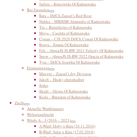
Jadzia – Kineswida Of Kahnawake
Bei Freunden
Kira – DtJCh Zausel’s Red Rose
Nukka – MBISSB Almundis of Kahnawake
Tio – Benedictus of Kahnawake
Maya – Casilda of Kahnawake
Conan – CJS 2020 DtJCh Conan Of Kahnawake
Ronja – Emma Of Kahnawake
Feli – AlpenJS JS-BW 2021 Felicity Of Kahnawake
Snow – AlpenJS JS-BW 2022 Gracia of Kahnawake
Tyra – DtJCh Josepha Of Kahnawake
Erinnerungen
Maggie – Zausel’s Joy Division
Jakob – Husky ehrenhalber
Sisko
Skadi – Gloria Of Kahnawake
Koda – Brendan of Kahnawake
Zucht
Aktuelle Wurfplanung
Welpenaufzucht
Würfe A – J (2016 – 2023)
A-Wurf: Doby x Kira (24.11.2016)
B-Wurf: Salai x Kira (17.03.2018)