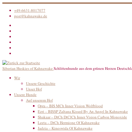
Zum
Inhalt
+49-6631-8017077
springen
post@kahnawake.de
Siberian Huskies of Kahnawake
Schlittenhunde aus dem grünen Herzen Deutschl
Wir
Unsere Geschichte
Unser Hof
Unsere Hunde
Auf unserem Hof
Opra – BIS MCh Inner Vision Wolfblood
Ezri – BISSP Zaltana Kissed By An Angel In Kahnawake
Shakaar – DtCh DtClCh Inner Vision Carbon Monoxide
Leeta – DtCh Hermione Of Kahnawake
Jadzia – Kineswida Of Kahnawake