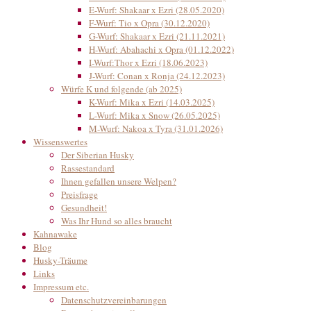
E-Wurf: Shakaar x Ezri (28.05.2020)
F-Wurf: Tio x Opra (30.12.2020)
G-Wurf: Shakaar x Ezri (21.11.2021)
H-Wurf: Abahachi x Opra (01.12.2022)
I-Wurf:Thor x Ezri (18.06.2023)
J-Wurf: Conan x Ronja (24.12.2023)
Würfe K und folgende (ab 2025)
K-Wurf: Mika x Ezri (14.03.2025)
L-Wurf: Mika x Snow (26.05.2025)
M-Wurf: Nakoa x Tyra (31.01.2026)
Wissenswertes
Der Siberian Husky
Rassestandard
Ihnen gefallen unsere Welpen?
Preisfrage
Gesundheit!
Was Ihr Hund so alles braucht
Kahnawake
Blog
Husky-Träume
Links
Impressum etc.
Datenschutzvereinbarungen