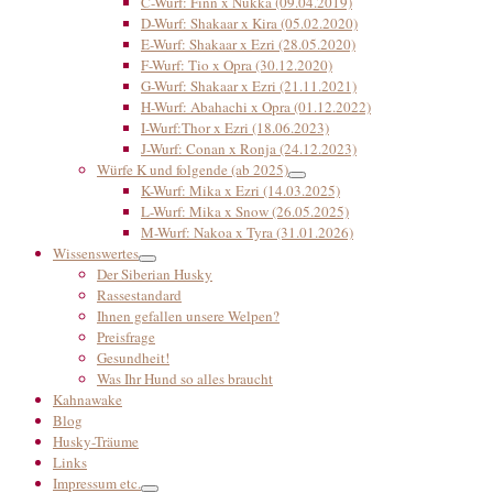
C-Wurf: Finn x Nukka (09.04.2019)
D-Wurf: Shakaar x Kira (05.02.2020)
E-Wurf: Shakaar x Ezri (28.05.2020)
F-Wurf: Tio x Opra (30.12.2020)
G-Wurf: Shakaar x Ezri (21.11.2021)
H-Wurf: Abahachi x Opra (01.12.2022)
I-Wurf:Thor x Ezri (18.06.2023)
J-Wurf: Conan x Ronja (24.12.2023)
Würfe K und folgende (ab 2025)
K-Wurf: Mika x Ezri (14.03.2025)
L-Wurf: Mika x Snow (26.05.2025)
M-Wurf: Nakoa x Tyra (31.01.2026)
Wissenswertes
Der Siberian Husky
Rassestandard
Ihnen gefallen unsere Welpen?
Preisfrage
Gesundheit!
Was Ihr Hund so alles braucht
Kahnawake
Blog
Husky-Träume
Links
Impressum etc.