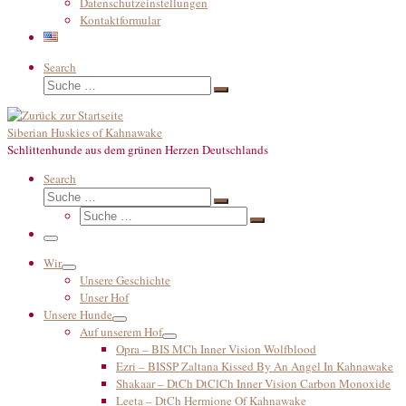
Datenschutzeinstellungen
Kontaktformular
Search
Suche
Suche
…
Siberian Huskies of Kahnawake
Schlittenhunde aus dem grünen Herzen Deutschlands
Search
Suche
Suche
Suche
…
Suche
…
Menü
Wir
Unsere Geschichte
Unser Hof
Unsere Hunde
Auf unserem Hof
Opra – BIS MCh Inner Vision Wolfblood
Ezri – BISSP Zaltana Kissed By An Angel In Kahnawake
Shakaar – DtCh DtClCh Inner Vision Carbon Monoxide
Leeta – DtCh Hermione Of Kahnawake