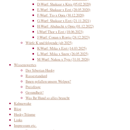
D-Wurf: Shakaar x Kira (05.02.2020)
E-Wurf: Shakaar x Ezri (28.05.2020)
F-Wurf: Tio x Opra (30.12.2020)
G-Wurf: Shakaar x Ezri (21.11.2021)
H-Wurf: Abahachi x Opra (01.12.2022)
I-Wurf:Thor x Ezri (18.06.2023)
J-Wurf: Conan x Ronja (24.12.2023)
Würfe K und folgende (ab 2025)
K-Wurf: Mika x Ezri (14.03.2025)
L-Wurf: Mika x Snow (26.05.2025)
M-Wurf: Nakoa x Tyra (31.01.2026)
Wissenswertes
Der Siberian Husky
Rassestandard
Ihnen gefallen unsere Welpen?
Preisfrage
Gesundheit!
Was Ihr Hund so alles braucht
Kahnawake
Blog
Husky-Träume
Links
Impressum etc.