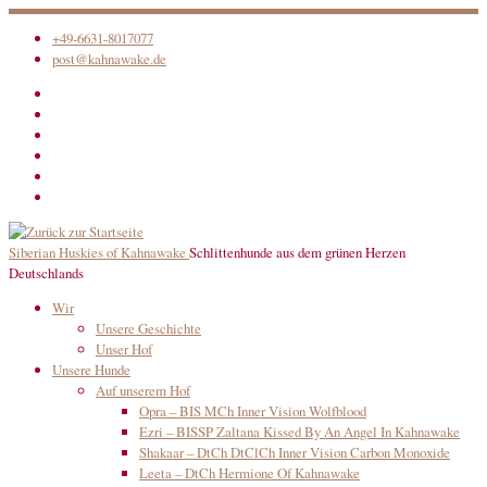
Zum
+49-6631-8017077
Inhalt
post@kahnawake.de
springen
Siberian Huskies of Kahnawake
Schlittenhunde aus dem grünen Herzen
Deutschlands
Wir
Unsere Geschichte
Unser Hof
Unsere Hunde
Auf unserem Hof
Opra – BIS MCh Inner Vision Wolfblood
Ezri – BISSP Zaltana Kissed By An Angel In Kahnawake
Shakaar – DtCh DtClCh Inner Vision Carbon Monoxide
Leeta – DtCh Hermione Of Kahnawake