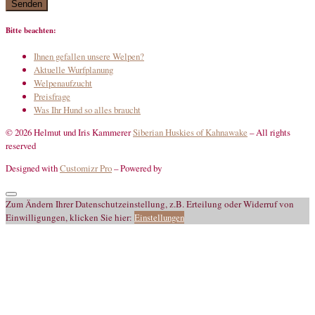
Bitte beachten:
Ihnen gefallen unsere Welpen?
Aktuelle Wurfplanung
Welpenaufzucht
Preisfrage
Was Ihr Hund so alles braucht
© 2026 Helmut und Iris Kammerer
Siberian Huskies of Kahnawake
–
All rights
reserved
Designed with
Customizr Pro
–
Powered by
Zum Ändern Ihrer Datenschutzeinstellung, z.B. Erteilung oder Widerruf von
Einwilligungen, klicken Sie hier:
Einstellungen