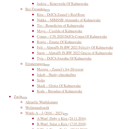
Jadzia – Kineswida Of Kahnawake
Bei Freunden
Kira – DtJCh Zausel’s Red Rose
Nukka – MBISSB Almundis of Kahnawake
Tio – Benedictus of Kahnawake
Maya – Casilda of Kahnawake
Conan – CJS 2020 DtJCh Conan Of Kahnawake
Ronja – Emma Of Kahnawake
Feli – AlpenJS JS-BW 2021 Felicity Of Kahnawake
Snow – AlpenJS JS-BW 2022 Gracia of Kahnawake
Tyra – DtJCh Josepha Of Kahnawake
Erinnerungen
Maggie – Zausel’s Joy Division
Jakob – Husky ehrenhalber
Sisko
Skadi – Gloria Of Kahnawake
Koda – Brendan of Kahnawake
Zucht
Aktuelle Wurfplanung
Welpenaufzucht
Würfe A – J (2016 – 2023)
A-Wurf: Doby x Kira (24.11.2016)
B-Wurf: Salai x Kira (17.03.2018)