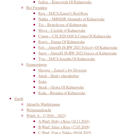
Jadzia – Kineswida Of Kahnawake
Bei Freunden
Kira – DtJCh Zausel’s Red Rose
Nukka – MBISSB Almundis of Kahnawake
Tio – Benedictus of Kahnawake
Maya – Casilda of Kahnawake
Conan – CJS 2020 DtJCh Conan Of Kahnawake
Ronja – Emma Of Kahnawake
Feli – AlpenJS JS-BW 2021 Felicity Of Kahnawake
Snow – AlpenJS JS-BW 2022 Gracia of Kahnawake
Tyra – DtJCh Josepha Of Kahnawake
Erinnerungen
Maggie – Zausel’s Joy Division
Jakob – Husky ehrenhalber
Sisko
Skadi – Gloria Of Kahnawake
Koda – Brendan of Kahnawake
Zucht
Aktuelle Wurfplanung
Welpenaufzucht
Würfe A – J (2016 – 2023)
A-Wurf: Doby x Kira (24.11.2016)
B-Wurf: Salai x Kira (17.03.2018)
C-Wurf: Finn x Nukka (09.04.2019)