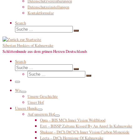
Datenschutzvereinbarungen
Datenschutzeinstellungen
Kontaktformular
Search
Suche
Suche
…
Siberian Huskies of Kahnawake
Schlittenhunde aus dem grünen Herzen Deutschlands
Search
Suche
Suche
Suche
…
Suche
…
Menü
Wir
Unsere Geschichte
Unser Hof
Unsere Hunde
Auf unserem Hof
Opra – BIS MCh Inner Vision Wolfblood
Ezri – BISSP Zaltana Kissed By An Angel In Kahnawake
Shakaar – DtCh DtClCh Inner Vision Carbon Monoxide
Leeta – DtCh Hermione Of Kahnawake