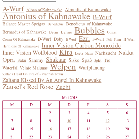
im
A-Wurf
Almudis of Kahnawake
Alban of Kahnawake
Blog
Antonius of Kahnawake
B-Wurf
Balance Master Speigas
Benedictus of Kahnawake
Benedictus
Bubbles
Bernardus of Kahnawake
Berni
Bernie
Conan
Ezri
D-Wurf
Doby
F-Wurf
Conan Of Kahnawake
E-Wurf
Finn
H-Wurf
Feli
Inner Vision Carbon Monoxide
Hermione Of Kahnawake
Kira
Inner Vision Wolfblood
Nukka
Nachzucht
Leeta
Maya
Shakaar
Opra
Sammy
Sisko
Spaß
Tio
Salai
Spiel
Welpen
Wurfplanung
Waterfall Velnio Malunas
Zaltana Heart On Fire of Savannah Town
Zaltana Kissed By An Angel In Kahnawake
Zausel's Red Rose
Zucht
Mai 2018
M
D
M
D
F
S
S
1
2
3
4
5
6
7
8
9
10
11
12
13
14
15
16
17
18
19
20
21
22
23
24
25
26
27