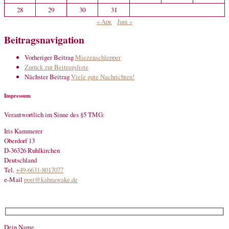
28
29
30
31
« Apr.
Juni »
Beitragsnavigation
Vorheriger Beitrag
Miezenschlepper
Zurück zur Beitragsliste
Nächster Beitrag
Viele gute Nachrichten!
Impressum
Verantwortlich im Sinne des §5 TMG:
Iris Kammerer
Oberdorf 13
D-36326 Ruhlkirchen
Deutschland
Tel.
+49-6631-8017077
e-Mail
post@kahnawake.de
Dein Name