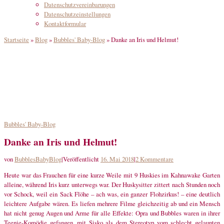
Datenschutzvereinbarungen
Datenschutzeinstellungen
Kontaktformular
Startseite
»
Blog
»
Bubbles' Baby-Blog
»
Danke an Iris und Helmut!
Bubbles' Baby-Blog
Danke an Iris und Helmut!
von
BubblesBabyBlog
|
Veröffentlicht
16. Mai 2018
|
2 Kommentare
Heute war das Frauchen für eine kurze Weile mit 9 Huskies im Kahnawake Garten
alleine, während Iris kurz unterwegs war. Der Huskysitter zittert nach Stunden noch
vor Schock, weil ein Sack Flöhe – ach was, ein ganzer Flohzirkus! – eine deutlich
leichtere Aufgabe wären. Es liefen mehrere Filme gleichzeitig ab und ein Mensch
hat nicht genug Augen und Arme für alle Effekte: Opra und Bubbles waren in ihrer
Teenie-Komödie gefangen, mit Sisko als dem Stereotyp vom schlecht gelaunten