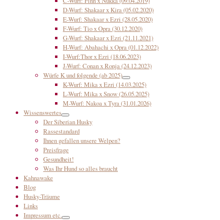
C-Wurf: Finn x Nukka (09.04.2019)
D-Wurf: Shakaar x Kira (05.02.2020)
E-Wurf: Shakaar x Ezri (28.05.2020)
F-Wurf: Tio x Opra (30.12.2020)
G-Wurf: Shakaar x Ezri (21.11.2021)
H-Wurf: Abahachi x Opra (01.12.2022)
I-Wurf:Thor x Ezri (18.06.2023)
J-Wurf: Conan x Ronja (24.12.2023)
Würfe K und folgende (ab 2025)
K-Wurf: Mika x Ezri (14.03.2025)
L-Wurf: Mika x Snow (26.05.2025)
M-Wurf: Nakoa x Tyra (31.01.2026)
Wissenswertes
Der Siberian Husky
Rassestandard
Ihnen gefallen unsere Welpen?
Preisfrage
Gesundheit!
Was Ihr Hund so alles braucht
Kahnawake
Blog
Husky-Träume
Links
Impressum etc.