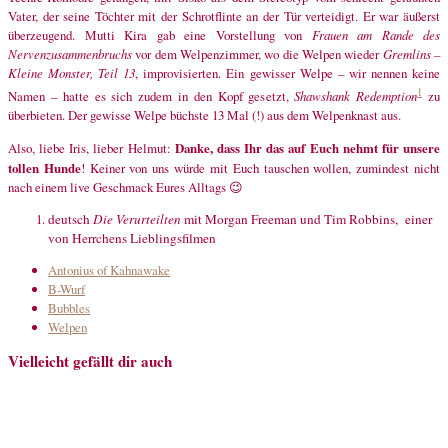
Vater, der seine Töchter mit der Schrotflinte an der Tür verteidigt. Er war äußerst
überzeugend. Mutti Kira gab eine Vorstellung von
Frauen am Rande des
Nervenzusammenbruchs
vor dem Welpenzimmer, wo die Welpen wieder
Gremlins –
Kleine Monster, Teil 13
, improvisierten. Ein gewisser Welpe – wir nennen keine
1
Namen – hatte es sich zudem in den Kopf gesetzt,
Shawshank Redemption
zu
überbieten. Der gewisse Welpe büchste 13 Mal (!) aus dem Welpenknast aus.
Danke, dass Ihr das auf Euch nehmt für unsere
Also, liebe Iris, lieber Helmut:
tollen Hunde
! Keiner von uns würde mit Euch tauschen wollen, zumindest nicht
nach einem live Geschmack Eures Alltags 😉
deutsch
Die Verurteilten
mit Morgan Freeman und Tim Robbins, einer
von Herrchens Lieblingsfilmen
Antonius of Kahnawake
B-Wurf
Bubbles
Welpen
Vielleicht gefällt dir auch