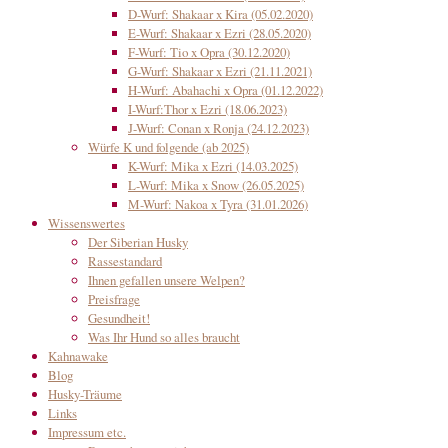
D-Wurf: Shakaar x Kira (05.02.2020)
E-Wurf: Shakaar x Ezri (28.05.2020)
F-Wurf: Tio x Opra (30.12.2020)
G-Wurf: Shakaar x Ezri (21.11.2021)
H-Wurf: Abahachi x Opra (01.12.2022)
I-Wurf:Thor x Ezri (18.06.2023)
J-Wurf: Conan x Ronja (24.12.2023)
Würfe K und folgende (ab 2025)
K-Wurf: Mika x Ezri (14.03.2025)
L-Wurf: Mika x Snow (26.05.2025)
M-Wurf: Nakoa x Tyra (31.01.2026)
Wissenswertes
Der Siberian Husky
Rassestandard
Ihnen gefallen unsere Welpen?
Preisfrage
Gesundheit!
Was Ihr Hund so alles braucht
Kahnawake
Blog
Husky-Träume
Links
Impressum etc.