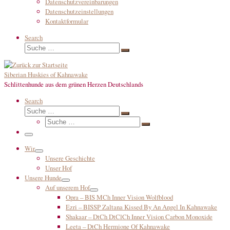
Datenschutzvereinbarungen
Datenschutzeinstellungen
Kontaktformular
Search
Suche
Suche
…
Siberian Huskies of Kahnawake
Schlittenhunde aus dem grünen Herzen Deutschlands
Search
Suche
Suche
Suche
…
Suche
…
Menü
Wir
Unsere Geschichte
Unser Hof
Unsere Hunde
Auf unserem Hof
Opra – BIS MCh Inner Vision Wolfblood
Ezri – BISSP Zaltana Kissed By An Angel In Kahnawake
Shakaar – DtCh DtClCh Inner Vision Carbon Monoxide
Leeta – DtCh Hermione Of Kahnawake