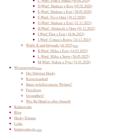
C-Wurf: Finn x Nukka (09.04.2019)
D-Wurf: Shakaar x Kira (05.02.2020)
E-Wurf: Shakaar x Ezri (28.05.2020)
F-Wurf: Tio x Opra (30.12.2020)
G-Wurf: Shakaar x Ezri (21.11.2021)
H-Wurf: Abahachi x Opra (01.12.2022)
I-Wurf:Thor x Ezri (18.06.2023)
J-Wurf: Conan x Ronja (24.12.2023)
Würfe K und folgende (ab 2025)
K-Wurf: Mika x Ezri (14.03.2025)
L-Wurf: Mika x Snow (26.05.2025)
M-Wurf: Nakoa x Tyra (31.01.2026)
Wissenswertes
Der Siberian Husky
Rassestandard
Ihnen gefallen unsere Welpen?
Preisfrage
Gesundheit!
Was Ihr Hund so alles braucht
Kahnawake
Blog
Husky-Träume
Links
Impressum etc.