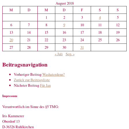
August 2018
M
D
M
D
F
S
S
1
2
3
4
5
6
7
8
9
10
11
12
13
14
15
16
17
18
19
20
21
22
23
24
25
26
27
28
29
30
31
« Juli
Sep. »
Beitragsnavigation
Vorheriger Beitrag
Washaterdenn?
Zurück zur Beitragsliste
Nächster Beitrag
Für Jan
Impressum
Verantwortlich im Sinne des §5 TMG:
Iris Kammerer
Oberdorf 13
D-36326 Ruhlkirchen