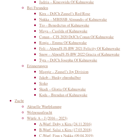
Jadzia – Kineswida Of Kahnawake
Bei Freunden
Kira – DtJCh Zausel’s Red Rose
Nukka – MBISSB Almundis of Kahnawake
Tio – Benedictus of Kahnawake
Maya – Casilda of Kahnawake
Conan – CJS 2020 DtJCh Conan Of Kahnawake
Ronja – Emma Of Kahnawake
Feli – AlpenJS JS-BW 2021 Felicity Of Kahnawake
Snow – AlpenJS JS-BW 2022 Gracia of Kahnawake
Tyra – DtJCh Josepha Of Kahnawake
Erinnerungen
Maggie – Zausel’s Joy Division
Jakob – Husky ehrenhalber
Sisko
Skadi – Gloria Of Kahnawake
Koda – Brendan of Kahnawake
Zucht
Aktuelle Wurfplanung
Welpenaufzucht
Würfe A – J (2016 – 2023)
A-Wurf: Doby x Kira (24.11.2016)
B-Wurf: Salai x Kira (17.03.2018)
C-Wurf: Finn x Nukka (09.04.2019)