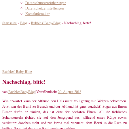
Datenschutzvereinbarungen
Datenschutzeinstellungen
Kontaktformular
Startseite
»
Blog
»
Bubbles' Baby-Blog
»
Nachschlag, bitte!
Bubbles' Baby-Blog
Nachschlag, bitte!
von
BubblesBabyBlog
|
Veröffentlicht
20. August 2018
Wie erwartet kann der Althund den Hals nicht voll genug mit Welpen bekommen.
Jetzt war der Berni zu Besuch und der Althund ist ganz verzückt! Sogar aus ihrem
Eimer durfte er trinken, das ist eine der höchsten Ehren. All ihr fröhliches
Scharwenzeln richtet sie auf den Jungspund aus, während unser Rülpe etwas
verdattert daneben steht und pro forma mal versucht, dem Berni in die Rute zu
beißen. Sonst hat der arme Kerl wenig zu melden.