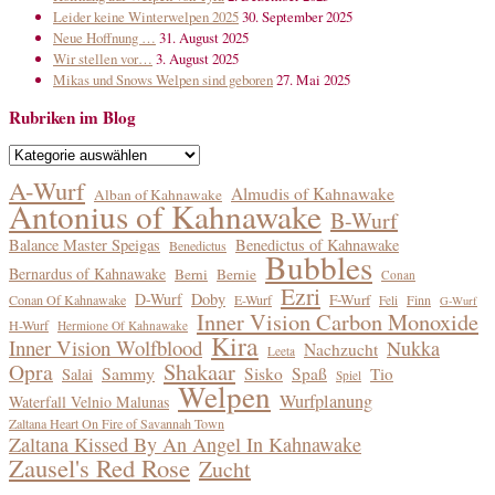
Leider keine Winterwelpen 2025
30. September 2025
Neue Hoffnung …
31. August 2025
Wir stellen vor…
3. August 2025
Mikas und Snows Welpen sind geboren
27. Mai 2025
Rubriken im Blog
Rubriken
im
A-Wurf
Almudis of Kahnawake
Alban of Kahnawake
Blog
Antonius of Kahnawake
B-Wurf
Balance Master Speigas
Benedictus of Kahnawake
Benedictus
Bubbles
Bernardus of Kahnawake
Berni
Bernie
Conan
Ezri
D-Wurf
Doby
F-Wurf
Conan Of Kahnawake
E-Wurf
Finn
Feli
G-Wurf
Inner Vision Carbon Monoxide
H-Wurf
Hermione Of Kahnawake
Kira
Inner Vision Wolfblood
Nukka
Nachzucht
Leeta
Shakaar
Opra
Sammy
Sisko
Spaß
Tio
Salai
Spiel
Welpen
Wurfplanung
Waterfall Velnio Malunas
Zaltana Heart On Fire of Savannah Town
Zaltana Kissed By An Angel In Kahnawake
Zausel's Red Rose
Zucht