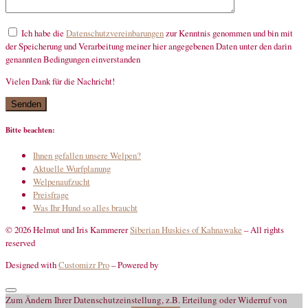
Ich habe die
Datenschutzvereinbarungen
zur Kenntnis genommen und bin mit
der Speicherung und Verarbeitung meiner hier angegebenen Daten unter den darin
genannten Bedingungen einverstanden
Vielen Dank für die Nachricht!
mandatory
Bitte beachten:
Ihnen gefallen unsere Welpen?
Aktuelle Wurfplanung
Welpenaufzucht
Preisfrage
Was Ihr Hund so alles braucht
© 2026 Helmut und Iris Kammerer
Siberian Huskies of Kahnawake
–
All rights
reserved
Designed with
Customizr Pro
–
Powered by
Zum Ändern Ihrer Datenschutzeinstellung, z.B. Erteilung oder Widerruf von