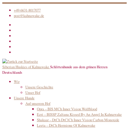
Zum
+49-6631-8017077
Inhalt
post@kahnawake.de
springen
Siberian Huskies of Kahnawake
Schlittenhunde aus dem grünen Herzen
Deutschlands
Wir
Unsere Geschichte
Unser Hof
Unsere Hunde
Auf unserem Hof
Opra – BIS MCh Inner Vision Wolfblood
Ezri – BISSP Zaltana Kissed By An Angel In Kahnawake
Shakaar – DtCh DtClCh Inner Vision Carbon Monoxide
Leeta – DtCh Hermione Of Kahnawake